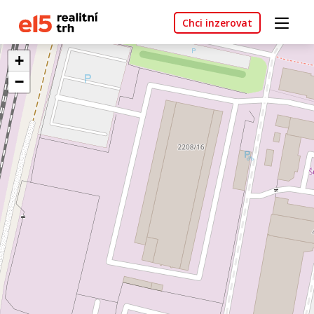
Chci inzerovat
+
−