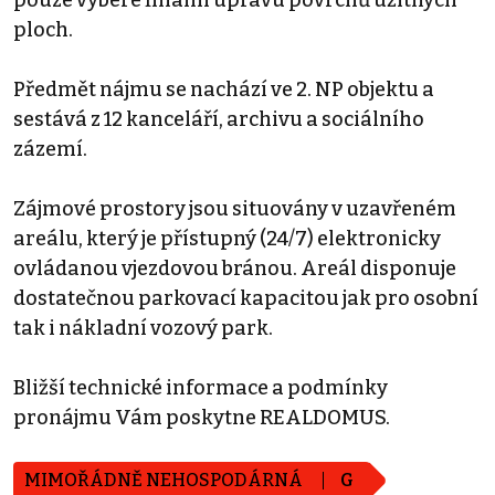
pouze vybere finální úpravu povrchů užitných
ploch.
Předmět nájmu se nachází ve 2. NP objektu a
sestává z 12 kanceláří, archivu a sociálního
zázemí.
Zájmové prostory jsou situovány v uzavřeném
areálu, který je přístupný (24/7) elektronicky
ovládanou vjezdovou bránou. Areál disponuje
dostatečnou parkovací kapacitou jak pro osobní
tak i nákladní vozový park.
Bližší technické informace a podmínky
pronájmu Vám poskytne REALDOMUS.
MIMOŘÁDNĚ NEHOSPODÁRNÁ
G