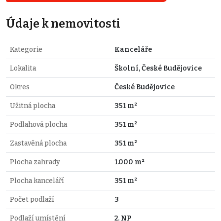
Údaje k nemovitosti
Kategorie
Kanceláře
Lokalita
Školní, České Budějovice
Okres
České Budějovice
Užitná plocha
351 m²
Podlahová plocha
351 m²
Zastavěná plocha
351 m²
Plocha zahrady
1.000 m²
Plocha kanceláří
351 m²
Počet podlaží
3
Podlaží umístění
2. NP