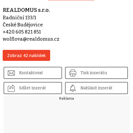
REALDOMUS s.r.o.
Radniční 133/1
České Budějovice
+420 605 821 851
wolflova@realdomus.cz
Zobraz 42 nabídek
Kontaktovat
Tisk inzerátu
Sdílet inzerát
Nahlásit inzerát