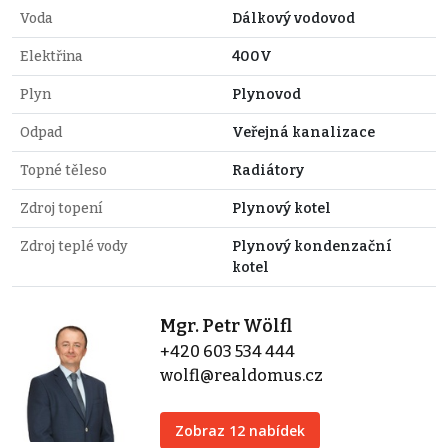
Voda
Dálkový vodovod
Elektřina
400V
Plyn
Plynovod
Odpad
Veřejná kanalizace
Topné těleso
Radiátory
Zdroj topení
Plynový kotel
Zdroj teplé vody
Plynový kondenzační
kotel
Mgr. Petr Wölfl
+420 603 534 444
wolfl@realdomus.cz
Zobraz 12 nabídek