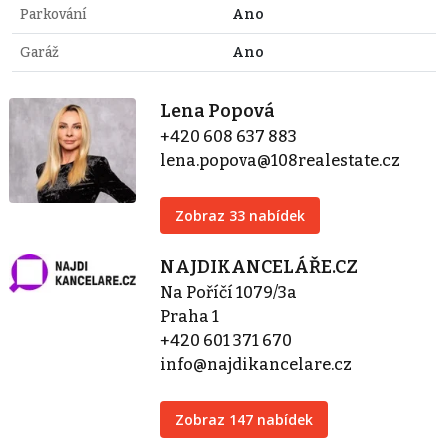
Parkování
Ano
Garáž
Ano
Lena Popová
+420 608 637 883
lena.popova@108realestate.cz
Zobraz 33 nabídek
NAJDIKANCELÁŘE.CZ
Na Poříčí 1079/3a
Praha 1
+420 601 371 670
info@najdikancelare.cz
Zobraz 147 nabídek