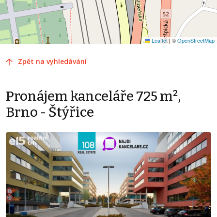
Leaflet
|
©
OpenStreetMap
Zpět na vyhledávání
Pronájem kanceláře 725 m²,
Brno - Štýřice