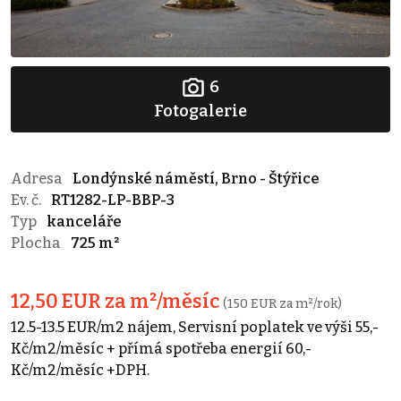
6
Fotogalerie
Adresa
Londýnské náměstí, Brno - Štýřice
Ev. č.
RT1282-LP-BBP-3
Typ
kanceláře
Plocha
725 m²
12,50 EUR za m²/měsíc
(150 EUR za m²/rok)
12.5-13.5 EUR/m2 nájem, Servisní poplatek ve výši 55,-
Kč/m2/měsíc + přímá spotřeba energií 60,-
Kč/m2/měsíc +DPH.