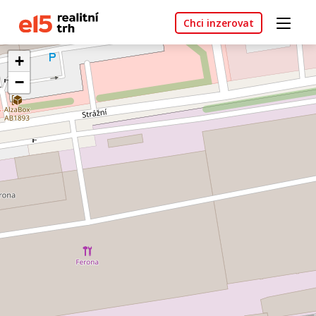
Chci inzerovat
+
−