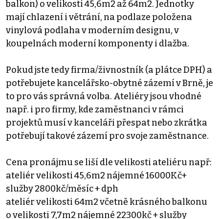
balkon) o velikosti 45,6m2 až 64m2. Jednotky
mají chlazení i větrání, na podlaze položena
vinylová podlaha v moderním designu, v
koupelnách moderní komponenty i dlažba.
Pokud jste tedy firma/živnostník (a plátce DPH) a
potřebujete kancelářsko-obytné zázemí v Brně, je
to pro vás správná volba. Ateliéry jsou vhodné
např. i pro firmy, kde zaměstnanci v rámci
projektů musí v kanceláři přespat nebo zkrátka
potřebují takové zázemí pro svoje zaměstnance.
Cena pronájmu se liší dle velikosti ateliéru např:
ateliér velikosti 45,6m2 nájemné 16000Kč+
služby 2800kč/měsíc + dph
ateliér velikosti 64m2 včetně krásného balkonu
o velikosti 7,7m2 nájemné 22300kč + služby