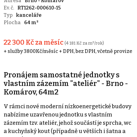
Adresa
Brno - Komárov
Ev. č.
RT1262-000610-15
Typ
kanceláře
Plocha
64 m²
22 300 Kč za měsíc
(4 181 Kč za m²/rok)
+ služby 3800Kč/měsíc + DPH, bez DPH, včetně provize
Pronájem samostatné jednotky s
vlastním zázemím "ateliér" - Brno -
Komárov, 64m2
V rámci nové moderní nízkoenergetické budovy
nabízíme uzavřenou jednotku s vlastním
zázemím tzv. ateliér, jehož součástí je sprcha, wc
a kuchyňský kout (případně u větších i šatna a