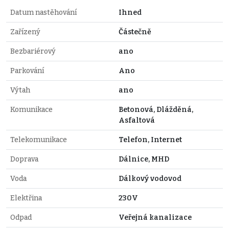
Datum nastěhování
Ihned
Zařízený
Částečně
Bezbariérový
ano
Parkování
Ano
Výtah
ano
Komunikace
Betonová, Dlážděná,
Asfaltová
Telekomunikace
Telefon, Internet
Doprava
Dálnice, MHD
Voda
Dálkový vodovod
Elektřina
230V
Odpad
Veřejná kanalizace