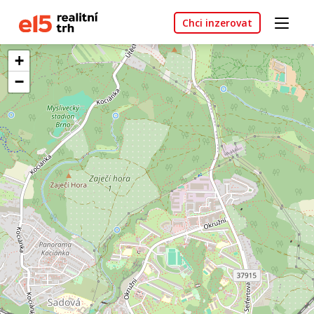
Chci inzerovat
+
−