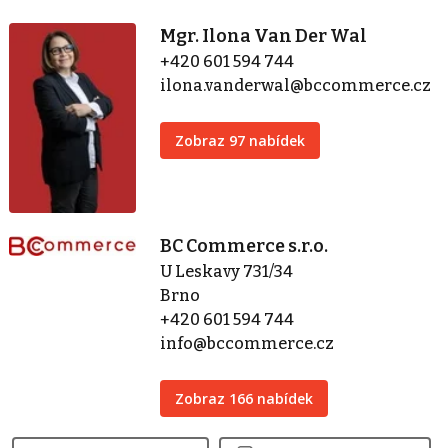
Mgr. Ilona Van Der Wal
+420 601 594 744
ilona.vanderwal@bccommerce.cz
Zobraz 97 nabídek
BC Commerce s.r.o.
U Leskavy 731/34
Brno
+420 601 594 744
info@bccommerce.cz
Zobraz 166 nabídek