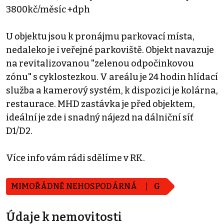
3800kč/měsíc +dph
U objektu jsou k pronájmu parkovací místa,
nedaleko je i veřejné parkoviště. Objekt navazuje
na revitalizovanou "zelenou odpočinkovou
zónu" s cyklostezkou. V areálu je 24 hodin hlídací
služba a kamerový systém, k dispozici je kolárna,
restaurace. MHD zastávka je před objektem,
ideální je zde i snadný nájezd na dálniční síť
D1/D2.
Více info vám rádi sdělíme v RK.
MIMOŘÁDNĚ NEHOSPODÁRNÁ
G
Údaje k nemovitosti