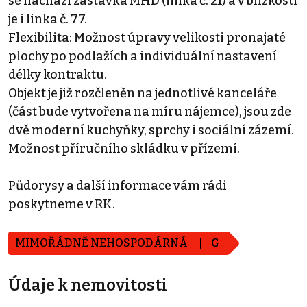
se nachází zastávka MHD (linka č. 21) a v blízkosti
je i linka č. 77.
Flexibilita: Možnost úpravy velikosti pronajaté
plochy po podlažích a individuální nastavení
délky kontraktu.
Objekt je již rozčleněn na jednotlivé kanceláře
(část bude vytvořena na míru nájemce), jsou zde
dvě moderní kuchyňky, sprchy i sociální zázemí.
Možnost příručního skládku v přízemí.
Půdorysy a další informace vám rádi
poskytneme v RK.
MIMOŘÁDNĚ NEHOSPODÁRNÁ
G
Údaje k nemovitosti