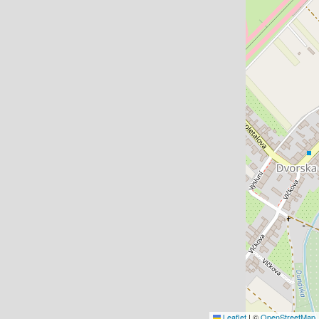
Leaflet
|
©
OpenStreetMap