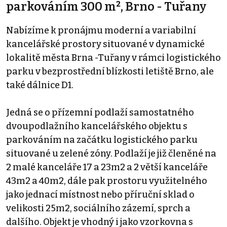
parkováním 300 m², Brno - Tuřany
Nabízíme k pronájmu moderní a variabilní
kancelářské prostory situované v dynamické
lokalitě města Brna -Tuřany v rámci logistického
parku v bezprostřední blízkosti letiště Brno, ale
také dálnice D1.
Jedná se o přízemní podlaží samostatného
dvoupodlažního kancelářského objektu s
parkováním na začátku logistického parku
situované u zelené zóny. Podlaží je již členěné na
2 malé kanceláře 17 a 23m2 a 2 větší kanceláře
43m2 a 40m2, dále pak prostoru využitelného
jako jednací místnost nebo příruční sklad o
velikosti 25m2, sociálního zázemí, sprch a
dalšího. Objekt je vhodný i jako vzorkovna s