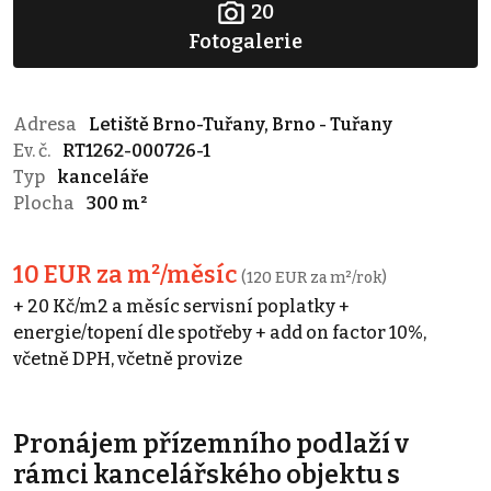
20
Fotogalerie
Adresa
Letiště Brno-Tuřany, Brno - Tuřany
Ev. č.
RT1262-000726-1
Typ
kanceláře
Plocha
300 m²
10 EUR za m²/měsíc
(120 EUR za m²/rok)
+ 20 Kč/m2 a měsíc servisní poplatky +
energie/topení dle spotřeby + add on factor 10%,
včetně DPH, včetně provize
Pronájem přízemního podlaží v
rámci kancelářského objektu s