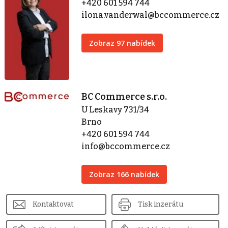
+420 601 594 744
ilona.vanderwal@bccommerce.cz
Zobraz 97 nabídek
BC Commerce s.r.o.
U Leskavy 731/34
Brno
+420 601 594 744
info@bccommerce.cz
Zobraz 166 nabídek
Kontaktovat
Tisk inzerátu