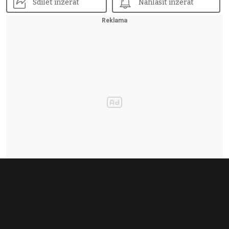
Sdílet inzerát
Nahlásit inzerát