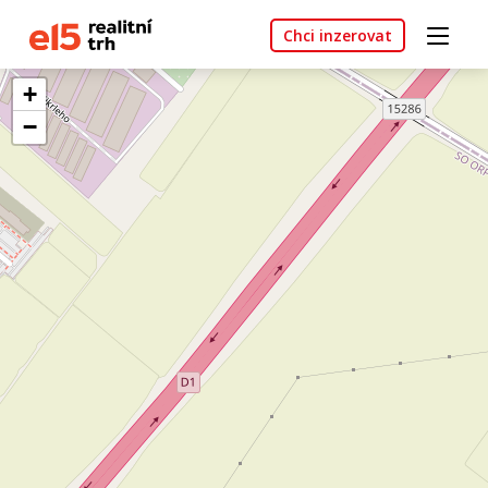
Chci inzerovat
+
−