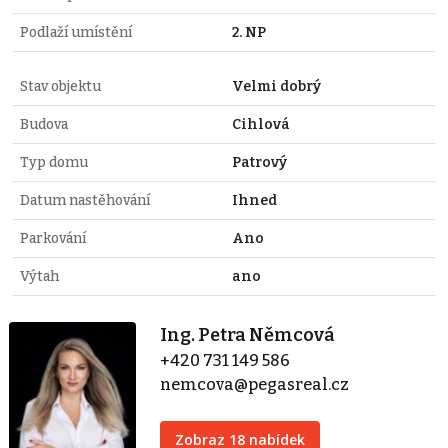
Podlaží umístění
2. NP
Stav objektu
Velmi dobrý
Budova
Cihlová
Typ domu
Patrový
Datum nastěhování
Ihned
Parkování
Ano
Výtah
ano
Ing. Petra Němcová
+420 731 149 586
nemcova@pegasreal.cz
Zobraz 18 nabídek