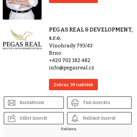
PEGAS REAL & DEVELOPMENT,
s.r.o.
Vinohrady 793/43
Brno
+420 702 182 482
info@pegasreal.cz
Zobraz 39 nabídek
Kontaktovat
Tisk inzerátu
Sdílet inzerát
Nahlásit inzerát