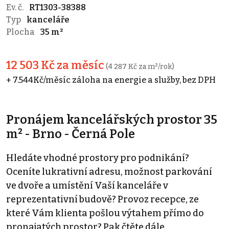
Ev. č.
RT1303-38388
Typ
kanceláře
Plocha
35 m²
12 503 Kč za měsíc
(4 287 Kč za m²/rok)
+ 7.544Kč/měsíc záloha na energie a služby, bez DPH
Pronájem kancelářských prostor 35
m² - Brno - Černá Pole
Hledáte vhodné prostory pro podnikání?
Oceníte lukrativní adresu, možnost parkování
ve dvoře a umístění Vaší kanceláře v
reprezentativní budově? Provoz recepce, ze
které Vám klienta pošlou výtahem přímo do
pronajatých prostor? Pak čtěte dále.