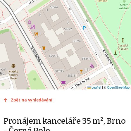
Leaflet
|
©
OpenStreetMap
Zpět na vyhledávání
Pronájem kanceláře 35 m², Brno
- Černá Pole