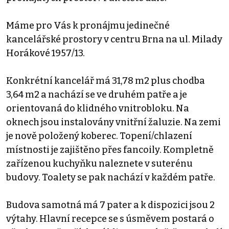
Máme pro Vás k pronájmu jedinečné
kancelářské prostory v centru Brna na ul. Milady
Horákové 1957/13.
Konkrétní kancelář má 31,78 m2 plus chodba
3,64 m2 a nachází se ve druhém patře a je
orientovaná do klidného vnitrobloku. Na
oknech jsou instalovány vnitřní žaluzie. Na zemi
je nově položený koberec. Topení/chlazení
místnosti je zajištěno přes fancoily. Kompletně
zařízenou kuchyňku naleznete v suterénu
budovy. Toalety se pak nachází v každém patře.
Budova samotná má 7 pater a k dispozici jsou 2
výtahy. Hlavní recepce se s úsměvem postará o