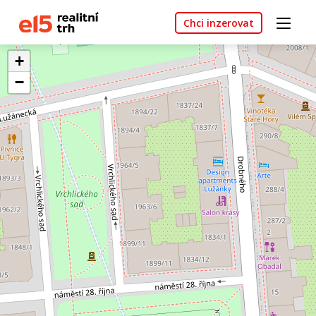
Chci inzerovat
+
−