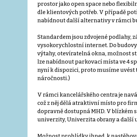
prostor jako open space nebo flexibiln
dle klientových potřeb. V případě p
nabídnout další alternativy v rámci b
Standardem jsou zdvojené podlahy, zá
vysokorychlostní internet. Do budovy j
výtahy, otevíratelná okna, možnost s
lze nabídnout parkovací místa ve 4 s
nyní k dispozici, proto musíme uvést
náročnosti.)
V rámci kancelářského centra je nav
což z něj dělá atraktivní místo pro fir
dopravně dostupná MHD. V blízkém so
univerzity, Univerzita obrany a další 
Možnost prohlídky ihned, k nastěhov