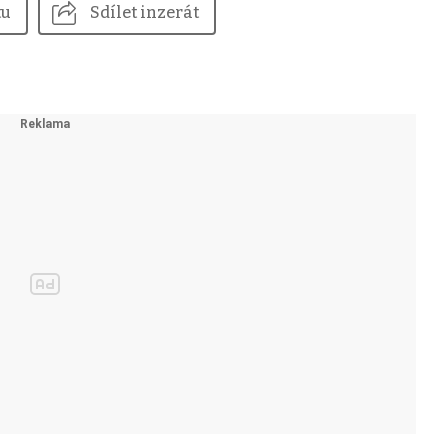
tu
Sdílet inzerát