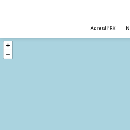
Adresář RK
N
+
−