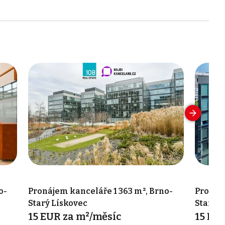
o-
Pronájem kanceláře 1 363 m², Brno-
Pronáj
Starý Lískovec
Starý L
15 EUR za m²/měsíc
15 EU