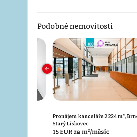
Podobné nemovitosti
 35 m², Brno -
Pronájem kanceláře 2 224 m², Brn
Starý Lískovec
íc
15 EUR za m²/měsíc