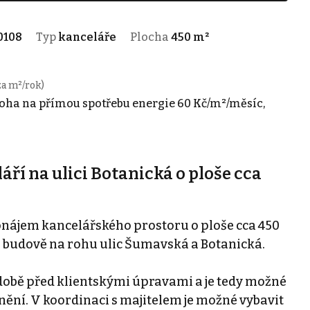
0108
Typ
kanceláře
Plocha
450 m²
za m²/rok)
loha na přímou spotřebu energie 60 Kč/m²/měsíc,
í na ulici Botanická o ploše cca
onájem kancelářského prostoru o ploše cca 450
 budově na rohu ulic Šumavská a Botanická.
době před klientskými úpravami a je tedy možné
enění. V koordinaci s majitelem je možné vybavit