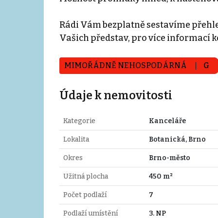
Rádi Vám bezplatně sestavíme přehl
Vašich představ, pro více informací 
MIMOŘÁDNĚ NEHOSPODÁRNÁ
G
Údaje k nemovitosti
Kategorie
Kanceláře
Lokalita
Botanická, Brno
Okres
Brno-město
Užitná plocha
450 m²
Počet podlaží
7
Podlaží umístění
3. NP