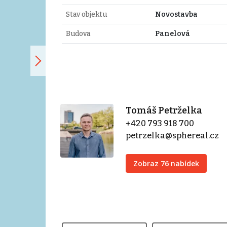
Stav objektu
Novostavba
Budova
Panelová
Tomáš Petrželka
+420 793 918 700
petrzelka@sphereal.cz
Zobraz 76 nabídek