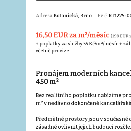
Adresa
Botanická, Brno
Ev. č.
RT1225-0
16,50 EUR za m²/měsíc
(198 EUR 
+ poplatky za služby 55 Kč/m²/měsíc + zá
včetně provize
Pronájem moderních kancelář
450 m²
Bez realitního poplatku nabízíme pr
m² v nedávno dokončené kancelářské
Předmětné prostory jsou v současné 
zásadně ovlivnit jejich budoucí rozčl