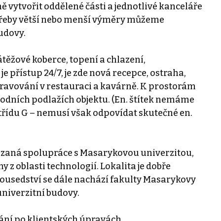
ě vytvořit oddělené části a jednotlivé kanceláře
otřeby větší nebo menší výměry můžeme
udovy.
těžové koberce, topení a chlazení,
e přístup 24/7, je zde nová recepce, ostraha,
travování v restauraci a kavárně. K prostorám
podních podlažích objektu. (En. štítek nemáme
 třídu G – nemusí však odpovídat skutečné en.
ázaná spolupráce s Masarykovou univerzitou,
my z oblasti technologií. Lokalita je dobře
usedství se dále nachází fakulty Masarykovy
univerzitní budovy.
ání po klientských úpravách.