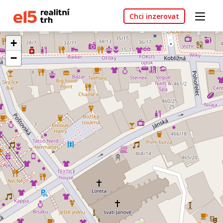
Chci inzerovat
+
−