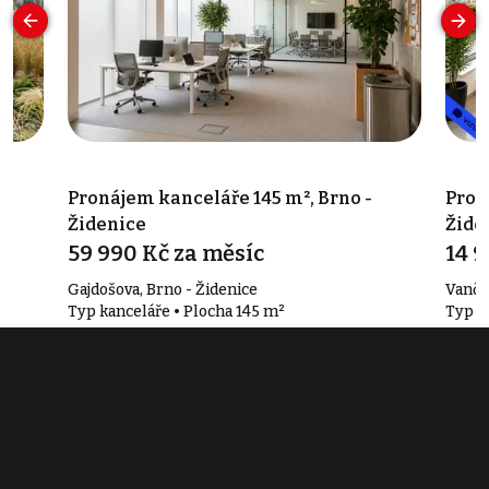
-
Pronájem kanceláře 145 m², Brno -
Pron
Židenice
Žide
59 990 Kč za měsíc
14 9
Gajdošova, Brno - Židenice
Vanču
Typ kanceláře • Plocha 145 m²
Typ k
Související články