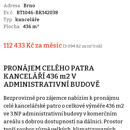
Adresa
Brno
Ev. č.
RT1046-BK142038
Typ
kanceláře
Plocha
436 m²
112 433 Kč za měsíc
(3 094 Kč za m²/rok)
PRONÁJEM CELÉHO PATRA
KANCELÁŘÍ 436 m2 V
ADMINISTRATIVNÍ BUDOVĚ
Bezprovizně pro zájemce nabízím k pronájmu
celé kancelářské patro o celkové výměře 436 m2
ve 3.NP administrativní budovy v komerčním
areálu s dobrou dostupností na dálnici. Prostor
tvoří soubor různě velkých, klimatizovaných