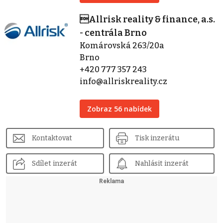
Allrisk reality & finance, a.s.
- centrála Brno
Komárovská 263/20a
Brno
+420 777 357 243
info@allriskreality.cz
Zobraz 56 nabídek
Kontaktovat
Tisk inzerátu
Sdílet inzerát
Nahlásit inzerát