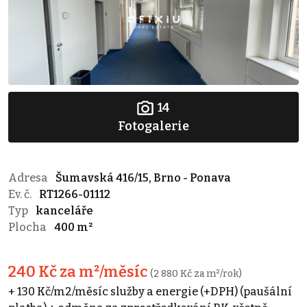
14
Fotogalerie
Adresa
Šumavská 416/15, Brno - Ponava
Ev. č.
RT1266-01112
Typ
kanceláře
Plocha
400 m²
240 Kč za m²/měsíc
(2 880 Kč za m²/rok)
+ 130 Kč/m2/měsíc služby a energie (+DPH) (paušální