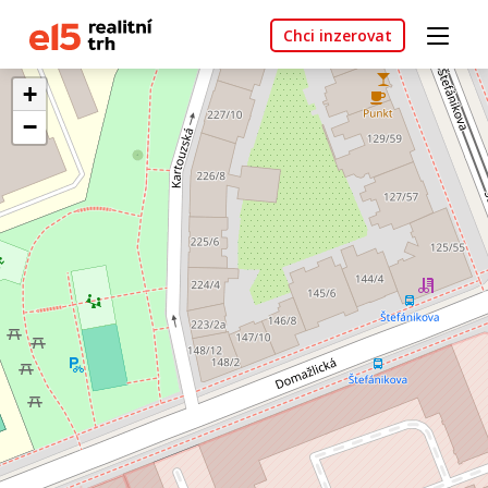
Chci inzerovat
+
−