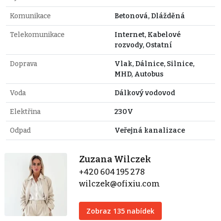
Komunikace
Betonová, Dlážděná
Telekomunikace
Internet, Kabelové
rozvody, Ostatní
Doprava
Vlak, Dálnice, Silnice,
MHD, Autobus
Voda
Dálkový vodovod
Elektřina
230V
Odpad
Veřejná kanalizace
Zuzana Wilczek
+420 604 195 278
wilczek@ofixiu.com
Zobraz 135 nabídek