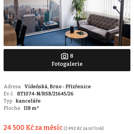
8
Fotogalerie
Adresa
Vídeňská, Brno - Přízřenice
Ev. č.
RT1074-N/RSB/21645/26
Typ
kanceláře
Plocha
118 m²
24 500 Kč za měsíc
(2 492 Kč za m²/rok)