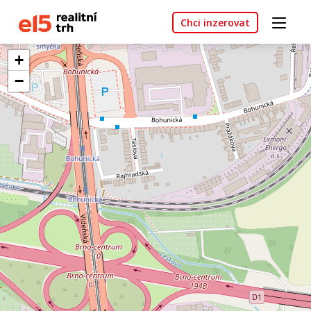
Chci inzerovat
+
−