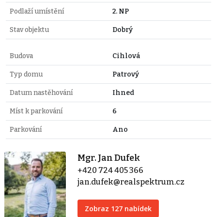
Podlaží umístění
2. NP
Stav objektu
Dobrý
Budova
Cihlová
Typ domu
Patrový
Datum nastěhování
Ihned
Míst k parkování
6
Parkování
Ano
Mgr. Jan Dufek
+420 724 405 366
jan.dufek@realspektrum.cz
Zobraz 127 nabídek