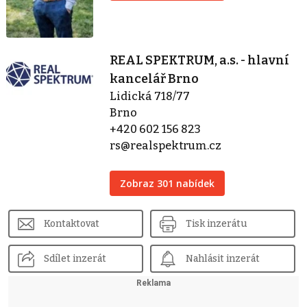
REAL SPEKTRUM, a.s. - hlavní
kancelář Brno
Lidická 718/77
Brno
+420 602 156 823
rs@realspektrum.cz
Zobraz 301 nabídek
Kontaktovat
Tisk inzerátu
Sdílet inzerát
Nahlásit inzerát