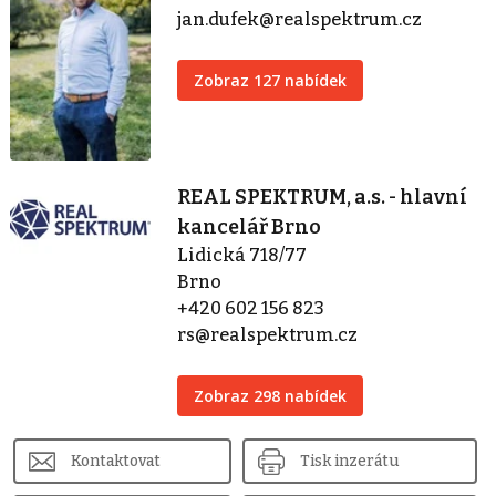
jan.dufek@realspektrum.cz
Zobraz 127 nabídek
REAL SPEKTRUM, a.s. - hlavní
kancelář Brno
Lidická 718/77
Brno
+420 602 156 823
rs@realspektrum.cz
Zobraz 298 nabídek
Kontaktovat
Tisk inzerátu