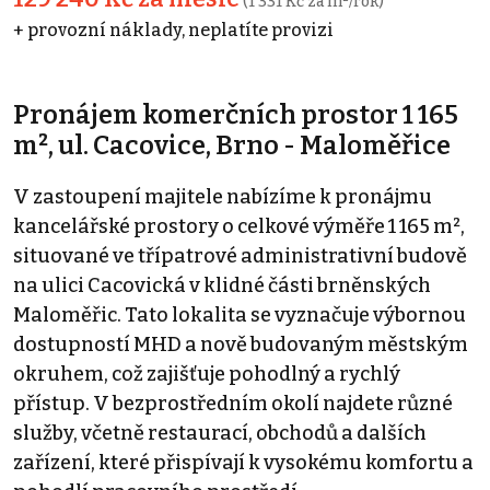
(1 331 Kč za m²/rok)
+ provozní náklady, neplatíte provizi
Pronájem komerčních prostor 1 165
m², ul. Cacovice, Brno - Maloměřice
V zastoupení majitele nabízíme k pronájmu
kancelářské prostory o celkové výměře 1 165 m²,
situované ve třípatrové administrativní budově
na ulici Cacovická v klidné části brněnských
Maloměřic. Tato lokalita se vyznačuje výbornou
dostupností MHD a nově budovaným městským
okruhem, což zajišťuje pohodlný a rychlý
přístup. V bezprostředním okolí najdete různé
služby, včetně restaurací, obchodů a dalších
zařízení, které přispívají k vysokému komfortu a