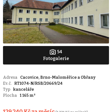
54
Fotogalerie
Adresa
Cacovice, Brno-Maloměřice a Obřany
Ev. č.
RT1074-N/RSB/20669/24
Typ
kanceláře
Plocha
1 165 m²
129 240 Kč za měsíc