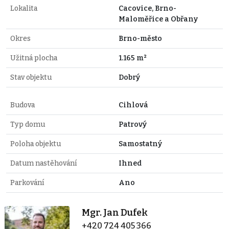
Lokalita
Cacovice, Brno-
Maloměřice a Obřany
Okres
Brno-město
Užitná plocha
1.165 m²
Stav objektu
Dobrý
Budova
Cihlová
Typ domu
Patrový
Poloha objektu
Samostatný
Datum nastěhování
Ihned
Parkování
Ano
Mgr. Jan Dufek
+420 724 405 366