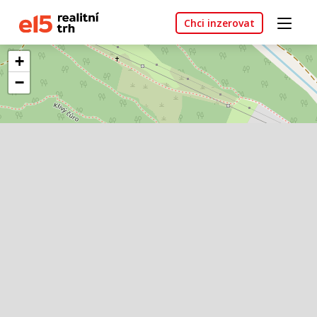
Chci inzerovat
+
−