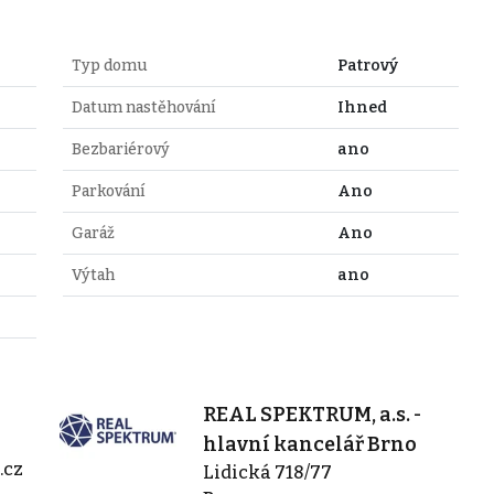
Typ domu
Patrový
Datum nastěhování
Ihned
Bezbariérový
ano
Parkování
Ano
Garáž
Ano
Výtah
ano
REAL SPEKTRUM, a.s. -
hlavní kancelář Brno
.cz
Lidická 718/77