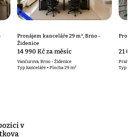
-
Pronájem kanceláře 29 m², Brno -
Pronáj
Židenice
14 990 Kč za měsíc
21 000
Vančurova, Brno - Židenice
Pražákov
Typ kanceláře • Plocha 29 m²
Typ kanc
pozici v
ítkova