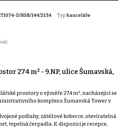
T1074-D/RSB/144/21/14
Typ
kanceláře
rok)
tor 274 m² - 9.NP, ulice Šumavská,
řské prostory o výměře 274 m², nacházející se
ministrativního komplexu Šumavská Tower v
vojené podlahy, zátěžové koberce, otevíratelná
et, tepelná čerpadla. K dispozici je recepce,