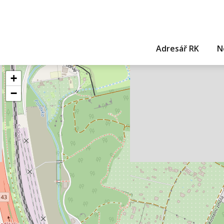
Adresář RK
N
+
−