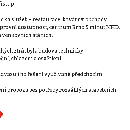
řístup.
bídka služeb – restaurace, kavárny, obchody,
opravní dostupnost, centrum Brna 5 minut MHD.
na venkovních stáních.
ckých ztrát byla budova technicky
í, chlazení a osvětlení.
navazují na řešení využívané předchozím
ení provozu bez potřeby rozsáhlých stavebních