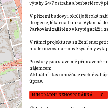
výtahy, 24/7 ostraha a bezbariérový p
V přízemí budovy i okolí je široká na
drogerie, lékárna, banka. Výborná d
Parkování zajištěno v kryté garáži i 
V rámci projektu na snížení energeti
modernizována – nové systémy vytápěn
Prostory jsou stavebně připravené – 
nájemcem.
Aktuální stav umožňuje rychlé zaháj
úprav.
MIMOŘÁDNĚ NEHOSPODÁRNÁ
G