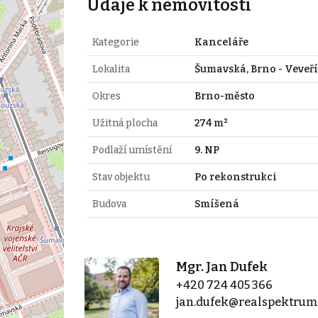
Údaje k nemovitosti
Kategorie
Kanceláře
Lokalita
Šumavská, Brno - Veveří
Okres
Brno-město
Užitná plocha
274 m²
Podlaží umístění
9. NP
Stav objektu
Po rekonstrukci
Budova
Smíšená
Mgr. Jan Dufek
+420 724 405 366
jan.dufek@realspektrum