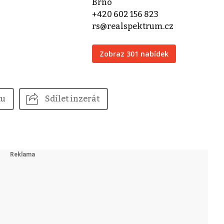
Brno
+420 602 156 823
rs@realspektrum.cz
Zobraz 301 nabídek
tu
Sdílet inzerát