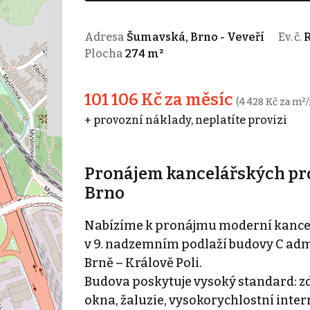
Adresa
Šumavská, Brno - Veveří
Ev. č.
R
Plocha
274 m²
101 106 Kč za měsíc
(4 428 Kč za m²/
+ provozní náklady, neplatíte provizi
Pronájem kancelářských pros
Brno
Nabízíme k pronájmu moderní kancelá
v 9. nadzemním podlaží budovy C ad
Brně – Králově Poli.
Budova poskytuje vysoký standard: zd
okna, žaluzie, vysokorychlostní intern