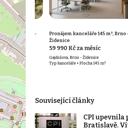
 1 363 m², Brno-
Pronájem kanceláře 145 m², Brno 
Židenice
síc
59 990 Kč za měsíc
, Brno - Starý
Gajdošova, Brno - Židenice
Typ kanceláře • Plocha 145 m²
1 363 m²
Související články
CPI upevnila 
Bratislavě. V