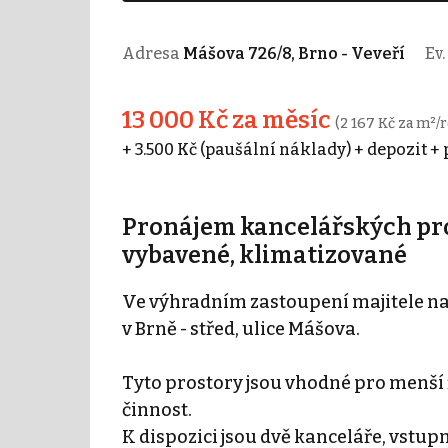
Adresa
Mášova 726/8, Brno - Veveří
Ev.
13 000 Kč za měsíc
(2 167 Kč za m²/r
+ 3.500 Kč (paušální náklady) + depozit +
Pronájem kancelářských prost
vybavené, klimatizované
Ve výhradním zastoupení majitele na
v Brně - střed, ulice Mášova.
Tyto prostory jsou vhodné pro menší 
činnost.
K dispozici jsou dvě kanceláře, vstupn