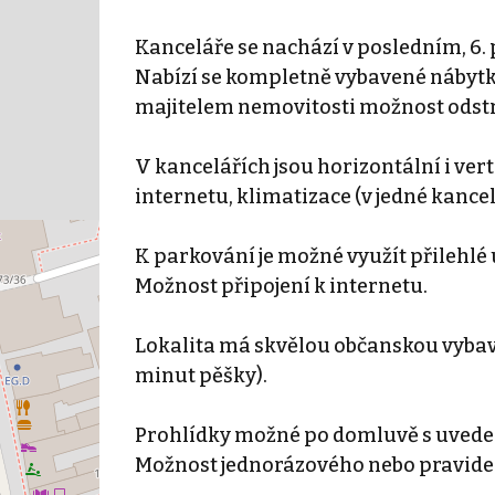
Kanceláře se nachází v posledním, 6.
Nabízí se kompletně vybavené nábytkem
majitelem nemovitosti možnost odst
V kancelářích jsou horizontální i ver
internetu, klimatizace (v jedné kancel
K parkování je možné využít přilehlé u
Možnost připojení k internetu.
Lokalita má skvělou občanskou vybav
minut pěšky).
Prohlídky možné po domluvě s uved
Možnost jednorázového nebo pravidel