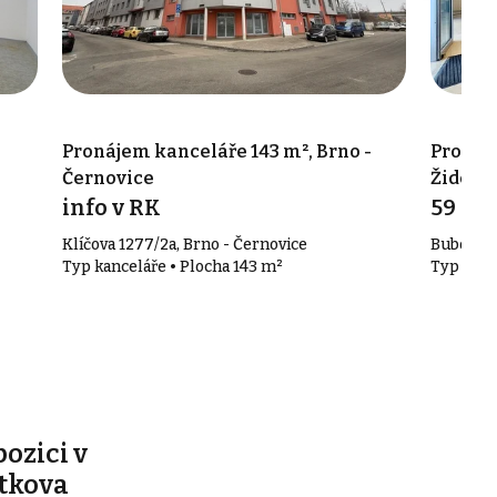
Pronájem kanceláře 143 m², Brno -
Pronáje
Černovice
Žideni
info v RK
59 00
Klíčova 1277/2a, Brno - Černovice
Bubeníčk
Typ kanceláře • Plocha 143 m²
Typ kanc
pozici v
ítkova