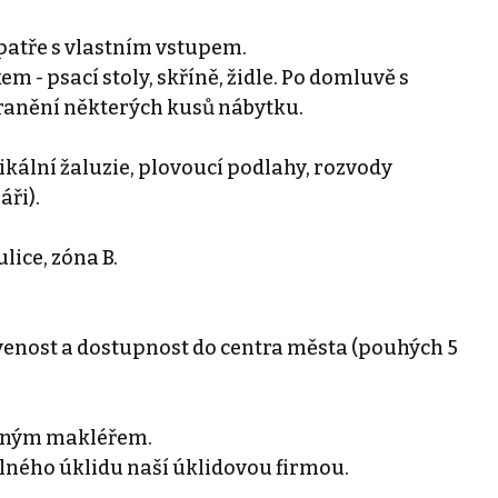
 patře s vlastním vstupem.
 - psací stoly, skříně, židle. Po domluvě s
ranění některých kusů nábytku.
tikální žaluzie, plovoucí podlahy, rozvody
áři).
lice, zóna B.
enost a dostupnost do centra města (pouhých 5
eným makléřem.
ného úklidu naší úklidovou firmou.