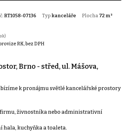
 č.
RT1058-07136
Typ
kanceláře
Plocha
72 m²
ok)
 provize RK, bez DPH
or, Brno - střed, ul. Mášova,
bízíme k pronájmu světlé kancelářské prostory
firmu, živnostníka nebo administrativní
í hala, kuchyňka a toaleta.