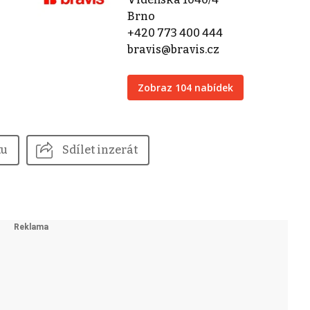
Brno
+420 773 400 444
bravis@bravis.cz
Zobraz 104 nabídek
tu
Sdílet inzerát