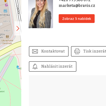
marketa@bravis.cz
Zobraz 5 nabídek
Kontaktovat
Tisk inzerá
Nahlásit inzerát