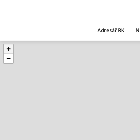
Adresář RK
N
+
−