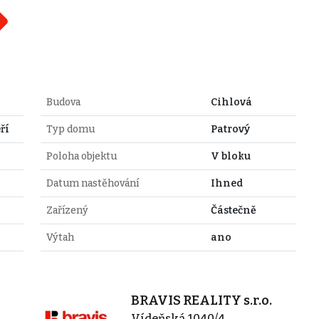
Budova
Cihlová
ří
Typ domu
Patrový
Poloha objektu
V bloku
Datum nastěhování
Ihned
Zařízený
Částečně
Výtah
ano
BRAVIS REALITY s.r.o.
Vídeňská 1040/4