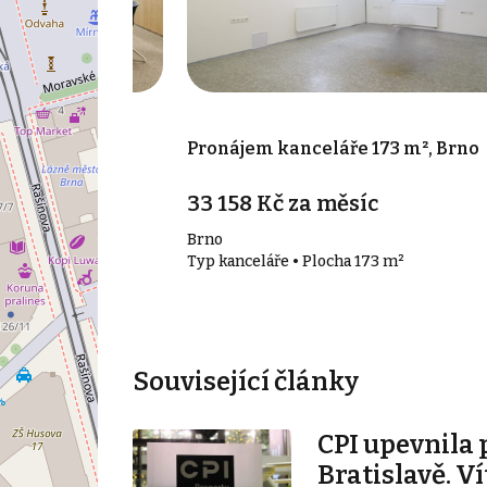
 85 m², Brno -
Pronájem kanceláře 173 m², Brno
síc
33 158 Kč za měsíc
Brno
85 m²
Typ kanceláře • Plocha 173 m²
Související články
CPI upevnila 
Bratislavě. V