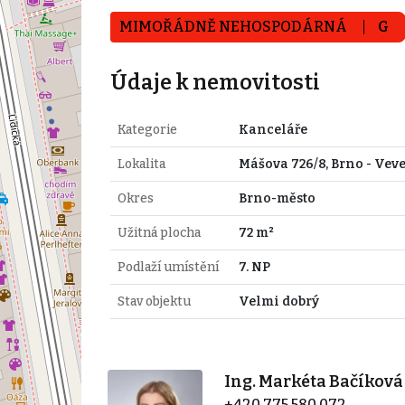
MIMOŘÁDNĚ NEHOSPODÁRNÁ
G
Údaje k nemovitosti
Kategorie
Kanceláře
Lokalita
Mášova 726/8, Brno - Veve
Okres
Brno-město
Užitná plocha
72 m²
Podlaží umístění
7. NP
Stav objektu
Velmi dobrý
Ing. Markéta Bačíková
+420 775 580 072