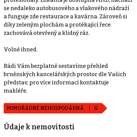
profesionály. Lokalita je dostupná MHD, nachází
se nedaleko autobusového a vlakového nádraží
a funguje zde restaurace a kavárna. Zároveň si
díky zeleným plochám a protékající řece
zachovává otevřený a klidný ráz.
Volné ihned.
Rádi Vám bezplatně sestavíme přehled
brněnských kancelářských prostor dle Vašich
představ, pro více informací kontaktuje
makléře.
MIMOŘÁDNĚ NEHOSPODÁRNÁ
G
Údaje k nemovitosti