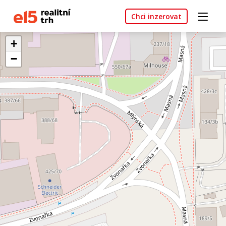
Chci inzerovat
+
−