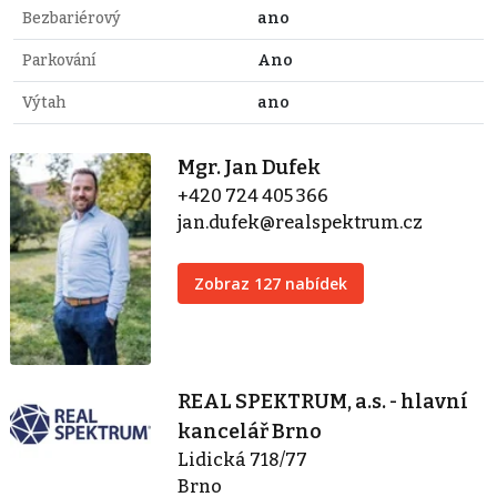
Bezbariérový
ano
Parkování
Ano
Výtah
ano
Mgr. Jan Dufek
+420 724 405 366
jan.dufek@realspektrum.cz
Zobraz 127 nabídek
REAL SPEKTRUM, a.s. - hlavní
kancelář Brno
Lidická 718/77
Brno