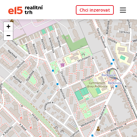
Chci inzerovat
+
−