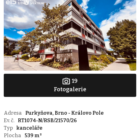
19
Fotogalerie
Adresa
Purkyňova, Brno - Královo Pole
Ev. č.
RT1074-N/RSB/21570/26
Typ
kanceláře
Plocha
539 m²