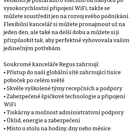
velikosti je postaráno o všechno od nábytku po
vysokorychlostní připojení WiFi, takže se
můžete soustředit jen na rozvoj svého podnikání.
Flexibilní kancelář si můžete pronajmout už na
jeden den, ale také na delší dobu a můžete si ji
přizpůsobit tak, aby perfektně vyhovovala vašim
jedinečným potřebám.
Soukromé kanceláře Regus zahrnují:
• Přístup do naší globální sítě zahrnující tisíce
poboček po celém světě
• Skvěle vyškolené týmy recepčních a podpory
• Zabezpečené špičkové technologie a připojení
WiFi
• Tiskárny a možnost administrativní podpory
• Úklid, energie a zabezpečení
• Místo u stolu na hodiny, dny nebo měsíce