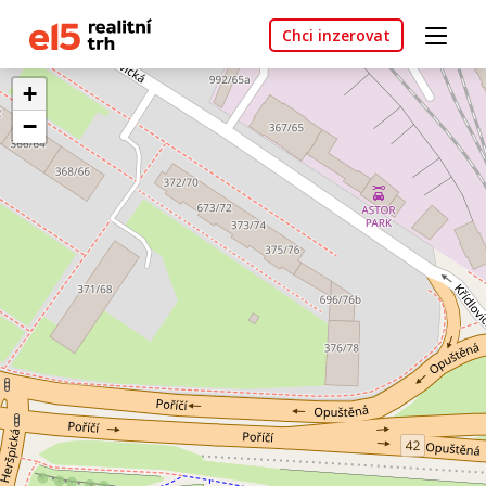
Chci inzerovat
+
−