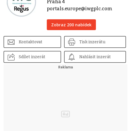
Praha 4
portals.europe@iwgplc.com
Zobraz 200 nabídek
Kontaktovat
Tisk inzerátu
Sdílet inzerát
Nahlásit inzerát