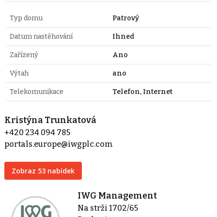
Typ domu
Patrový
Datum nastěhování
Ihned
Zařízený
Ano
Výtah
ano
Telekomunikace
Telefon, Internet
Kristýna Trunkatová
+420 234 094 785
portals.europe@iwgplc.com
Zobraz 53 nabídek
IWG Management
Na strži 1702/65