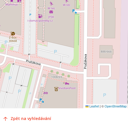
Leaflet
|
©
OpenStreetMap
Zpět na vyhledávání