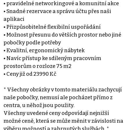
• pravidelné networkingové a komunitní akce
• Snadné rezervace a správu účtu přes naši
aplikaci
• Přizpůsobitelné flexibilní uspořádání
• Možnost přesunu do větších prostor nebo jiné
pobočky podle potřeby
• Kvalitní, ergonomický nábytek
• Navíc přístup ke sdíleným pracovním
prostorům o rozloze 75 m2
• Ceny již od 23990 Kč
* Všechny obrázky v tomto materiálu zachycují
naše pobočky, nemusí ale pocházet přímo z
centra, u něhož jsou použity.
Všechny uvedené ceny odpovídají nejnižší
možné ceně, která se může měnit v závislosti na
výběru možností a zahrnutých službách. *