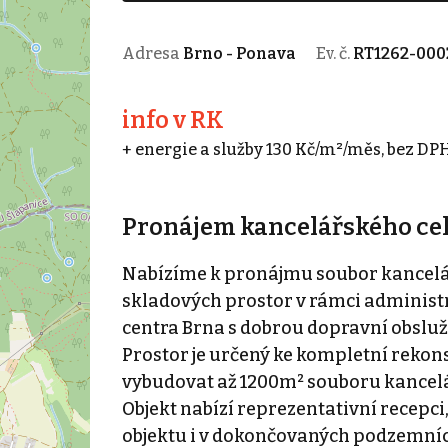
Adresa
Brno - Ponava
Ev. č.
RT1262-000
info v RK
+ energie a služby 130 Kč/m²/měs, bez DPH
Pronájem kancelářského celk
Nabízíme k pronájmu soubor kanceláří
skladových prostor v rámci administra
centra Brna s dobrou dopravní obslu
Prostor je určený ke kompletní rekon
vybudovat až 1200m² souboru kancelá
Objekt nabízí reprezentativní recepci
objektu i v dokončovaných podzemníc