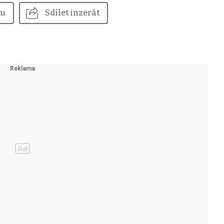
tu
Sdílet inzerát