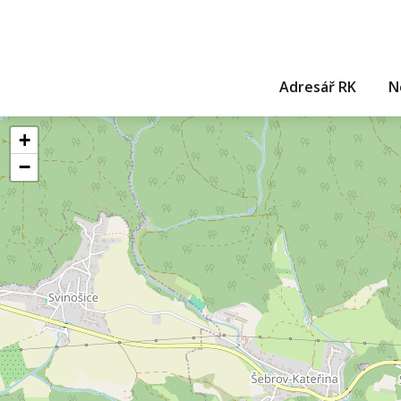
Adresář RK
N
+
−