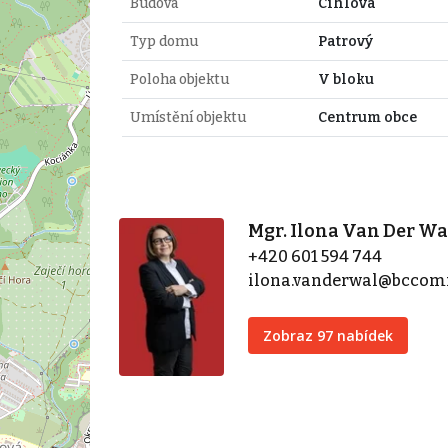
Budova
Cihlová
Typ domu
Patrový
Poloha objektu
V bloku
Umístění objektu
Centrum obce
Mgr. Ilona Van Der Wa
+420 601 594 744
ilona.vanderwal@bccom
Zobraz 97 nabídek