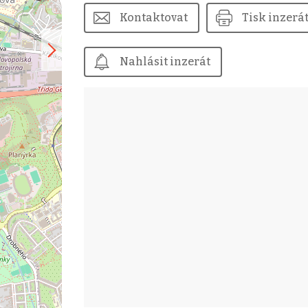
Kontaktovat
Tisk inzerá
Nahlásit inzerát