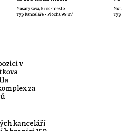
Masarykova, Brno-město
Moravské
Typ kanceláře • Plocha 99 m²
Typ kanc
pozici v
ítkova
dla
komplex za
nů
ých kanceláří