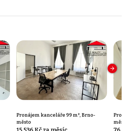
-
Pronájem kanceláře 99 m², Brno-
Pronáj
město
město
15 536 Kč za měsíc
76 00