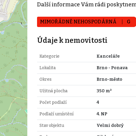
Další informace Vám rádi poskytnem
MIMOŘÁDNĚ NEHOSPODÁRNÁ
G
Údaje k nemovitosti
Kategorie
Kanceláře
Lokalita
Brno - Ponava
Okres
Brno-město
Užitná plocha
350 m²
Počet podlaží
4
Podlaží umístění
4. NP
Stav objektu
Velmi dobrý