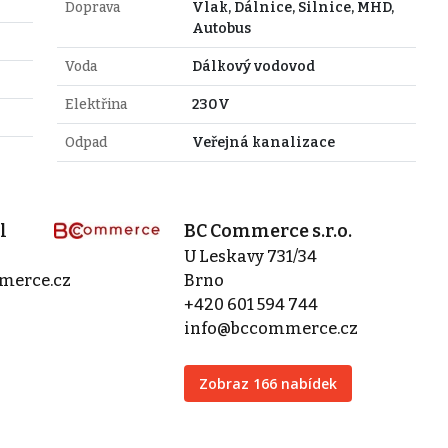
Doprava
Vlak, Dálnice, Silnice, MHD,
Autobus
Voda
Dálkový vodovod
Elektřina
230V
Odpad
Veřejná kanalizace
l
BC Commerce s.r.o.
U Leskavy 731/34
merce.cz
Brno
+420 601 594 744
info@bccommerce.cz
Zobraz 166 nabídek