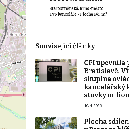
o-město
Starobrněnská, Brno-město
35 m²
Typ kanceláře • Plocha 149 m²
Související články
CPI upevnila 
Bratislavě. V
skupina ovlá
kancelářský 
stovky milio
16. 4. 2026
Plocha sdílen