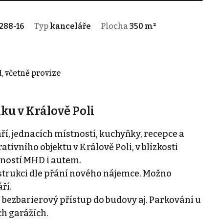
288-16
Typ
kanceláře
Plocha
350 m²
, včetně provize
u v Králově Poli
, jednacích místností, kuchyňky, recepce a
tivního objektu v Králově Poli, v blízkosti
žností MHD i autem.
strukci dle přání nového nájemce. Možno
ří.
, bezbarierový přístup do budovy aj. Parkování u
h garážích.