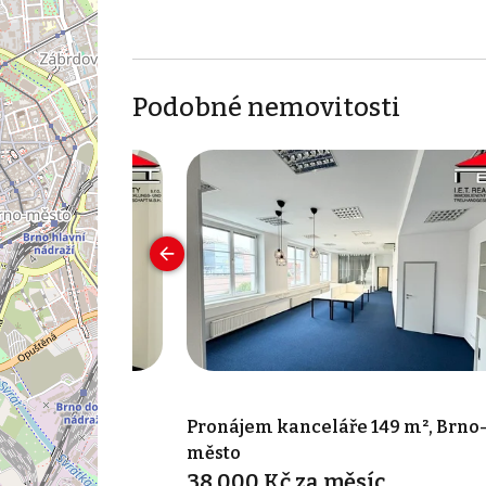
Podobné nemovitosti
 35 m², Brno-
Pronájem kanceláře 149 m², Brno
město
íc
38 000 Kč za měsíc