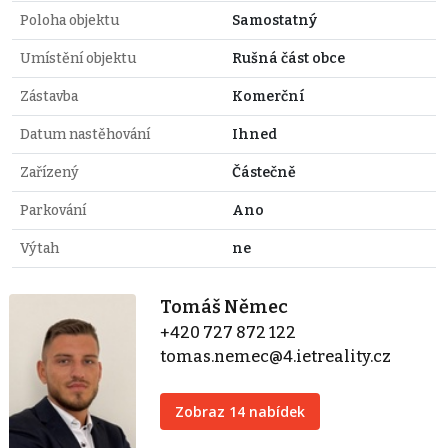
Poloha objektu
Samostatný
Umístění objektu
Rušná část obce
Zástavba
Komerční
Datum nastěhování
Ihned
Zařízený
Částečně
Parkování
Ano
Výtah
ne
Tomáš Němec
+420 727 872 122
tomas.nemec@4.ietreality.cz
Zobraz 14 nabídek