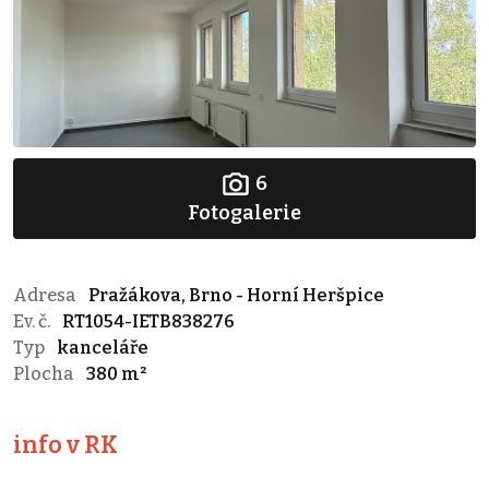
6
Fotogalerie
Adresa
Pražákova, Brno - Horní Heršpice
Ev. č.
RT1054-IETB838276
Typ
kanceláře
Plocha
380 m²
info v RK