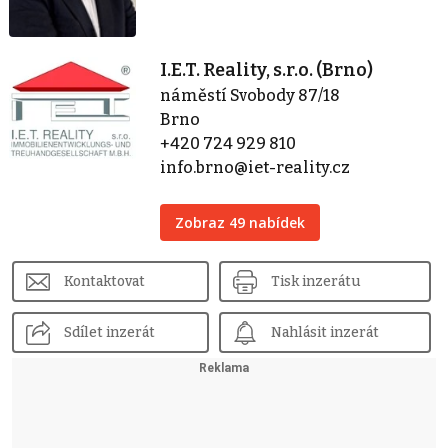
I.E.T. Reality, s.r.o. (Brno)
náměstí Svobody 87/18
Brno
+420 724 929 810
info.brno@iet-reality.cz
Zobraz 49 nabídek
Kontaktovat
Tisk inzerátu
Sdílet inzerát
Nahlásit inzerát