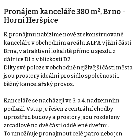
Pronájem kanceláře 380 m², Brno -
Horní Heršpice
K pronájmu nabízíme nově zrekonstruované
kanceláře v obchodním areálu ALFA v jižní části
Brna, v atraktivní lokalitě přímo u sjezdu z
dálnice D1 a v blízkosti D2.
Díky své poloze v obchodně nejživější části města
jsou prostory ideální pro sídlo společnosti i
běžný kancelářský provoz.
Kanceláře se nacházejí ve 3. a 4. nadzemním
podlaží. Vstup je řešen z centrální chodby
uprostřed budovy a prostory jsou rozděleny
zrcadlově na dvě části oddělené dveřmi.
To umožňuje pronajmout celé patro nebo jen