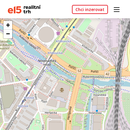
Chci inzerovat
+
−