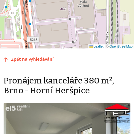
Leaflet
|
©
OpenStreetMap
Zpět na vyhledávání
Pronájem kanceláře 380 m²,
Brno - Horní Heršpice