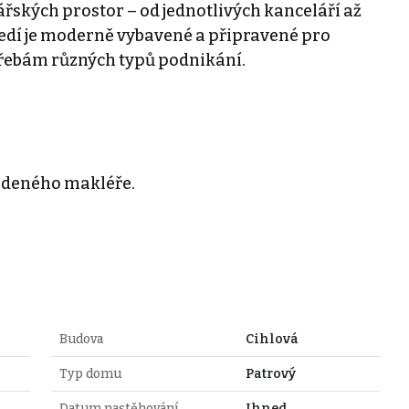
řských prostor – od jednotlivých kanceláří až
ředí je moderně vybavené a připravené pro
třebám různých typů podnikání.
vedeného makléře.
Budova
Cihlová
Typ domu
Patrový
Datum nastěhování
Ihned