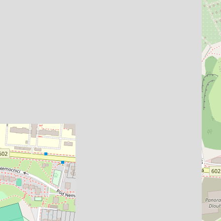
ské náměstí, Brno-město
Moravské náměstí, Brn
nceláře • Plocha 196 m²
Typ kanceláře • Plocha 