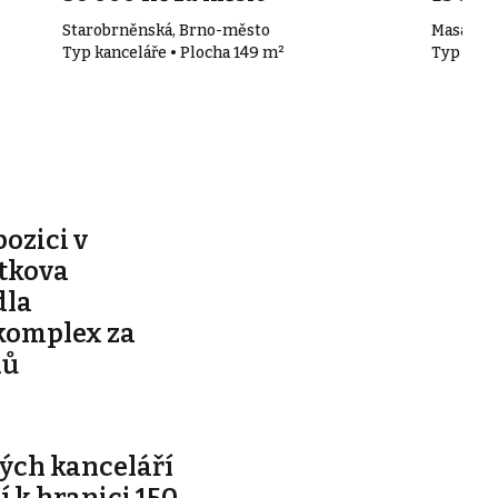
Starobrněnská, Brno-město
Masaryko
Typ kanceláře • Plocha 149 m²
Typ kanc
pozici v
ítkova
dla
komplex za
nů
ých kanceláří