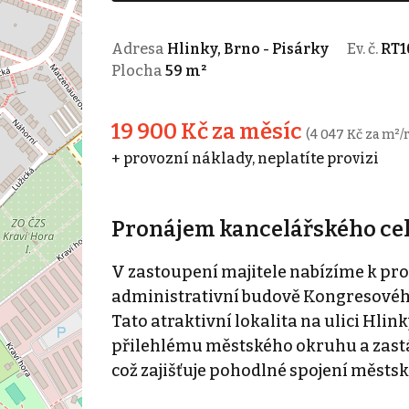
Adresa
Hlinky, Brno - Pisárky
Ev. č.
RT1
Plocha
59 m²
19 900 Kč za měsíc
(4 047 Kč za m²/
+ provozní náklady, neplatíte provizi
Pronájem kancelářského celk
V zastoupení majitele nabízíme k pr
administrativní budově Kongresového
Tato atraktivní lokalita na ulici Hli
přilehlému městského okruhu a zastá
což zajišťuje pohodlné spojení měs