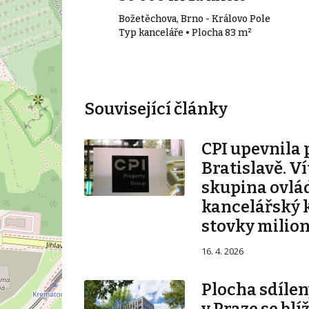
o-město
Božetěchova, Brno - Královo Pole
30 m²
Typ kanceláře • Plocha 83 m²
Související články
CPI upevnila 
Bratislavě. V
skupina ovlá
kancelářský 
stovky milio
16. 4. 2026
Plocha sdílen