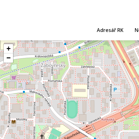
Adresář RK
N
+
−