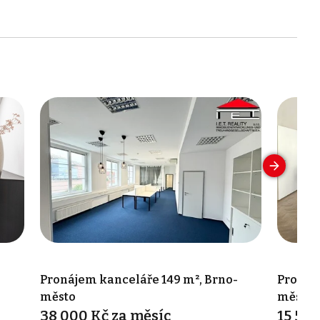
Pronájem kanceláře 149 m², Brno-
Pronáj
město
město
38 000 Kč za měsíc
15 536