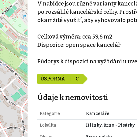
V nabídce jsou různé varianty kancelá
po rozsáhlé kancelářské celky. Prost
okamžité využití, aby vyhovovalo po
Celková výměra: cca 59,6 m2
Dispozice: open space kancelář
Půdorys k dispozici na vyžádání u u
ÚSPORNÁ
C
Údaje k nemovitosti
Kategorie
Kanceláře
Lokalita
Hlinky, Brno - Pisárky
Okres
Brno-město