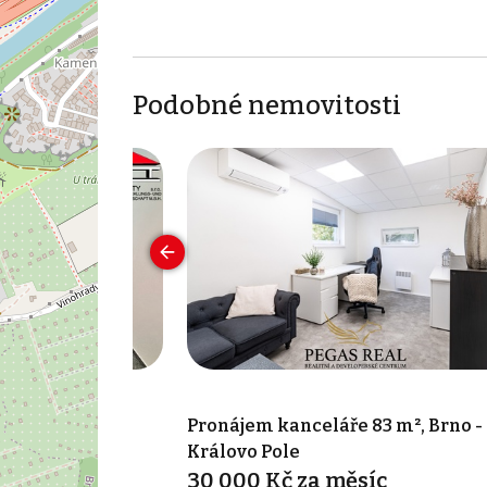
Podobné nemovitosti
 30 m², Brno-
Pronájem kanceláře 83 m², Brno -
Královo Pole
íc
30 000 Kč za měsíc