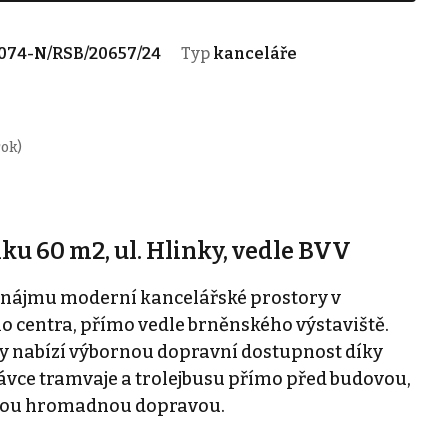
074-N/RSB/20657/24
Typ
kanceláře
rok)
u 60 m2, ul. Hlinky, vedle BVV
onájmu moderní kancelářské prostory v
 centra, přímo vedle brněnského výstaviště.
nky nabízí výbornou dopravní dostupnost díky
vce tramvaje a trolejbusu přímo před budovou,
tskou hromadnou dopravou.