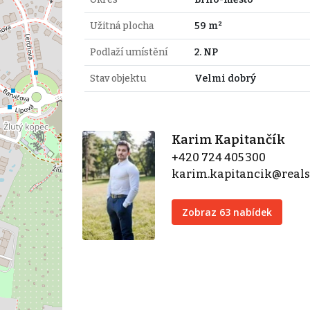
Užitná plocha
59 m²
Podlaží umístění
2. NP
Stav objektu
Velmi dobrý
Karim Kapitančík
+420 724 405 300
karim.kapitancik@real
Zobraz 63 nabídek