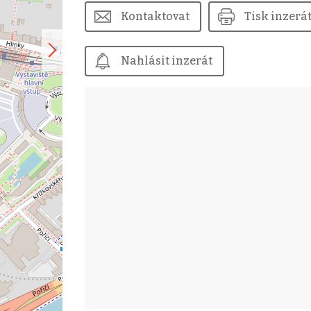
Kontaktovat
Tisk inzerá
Nahlásit inzerát