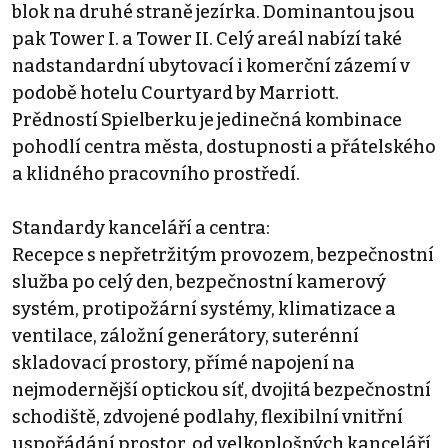
blok na druhé straně jezírka. Dominantou jsou
pak Tower I. a Tower II. Celý areál nabízí také
nadstandardní ubytovací i komerční zázemí v
podobě hotelu Courtyard by Marriott.
Prědností Spielberku je jedinečná kombinace
pohodlí centra města, dostupnosti a přátelského
a klidného pracovního prostředí.
Standardy kanceláří a centra:
Recepce s nepřetržitým provozem, bezpečnostní
služba po celý den, bezpečnostní kamerový
systém, protipožární systémy, klimatizace a
ventilace, záložní generátory, suterénní
skladovací prostory, přímé napojení na
nejmodernější optickou síť, dvojitá bezpečnostní
schodiště, zdvojené podlahy, flexibilní vnitřní
uspořádání prostor, od velkoplošných kanceláří,