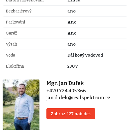
Datum nastěhování
Ihned
Bezbariérový
ano
Parkování
Ano
Garáž
Ano
Výtah
ano
Voda
Dálkový vodovod
Elektřina
230V
Mgr. Jan Dufek
+420 724 405 366
jan.dufek@realspektrum.cz
Zobraz 127 nabídek