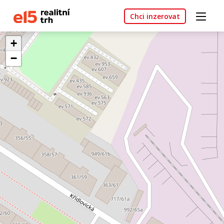
Chci inzerovat
+
−