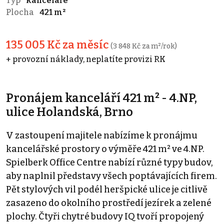
Typ
kanceláře
Plocha
421 m²
135 005 Kč za měsíc
(3 848 Kč za m²/rok)
+ provozní náklady, neplatíte provizi RK
Pronájem kanceláří 421 m² - 4.NP,
ulice Holandská, Brno
V zastoupení majitele nabízíme k pronájmu
kancelářské prostory o výměře 421 m² ve 4.NP.
Spielberk Office Centre nabízí různé typy budov,
aby naplnil představy všech poptávajících firem.
Pět stylových vil podél heršpické ulice je citlivě
zasazeno do okolního prostředí jezírek a zelené
plochy. Čtyři chytré budovy IQ tvoří propojený