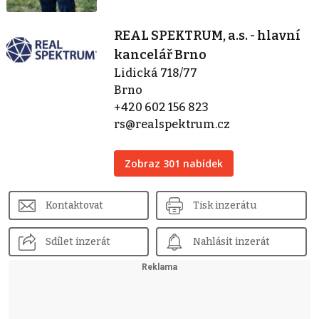
REAL SPEKTRUM, a.s. - hlavní
kancelář Brno
Lidická 718/77
Brno
+420 602 156 823
rs@realspektrum.cz
Zobraz 301 nabídek
Kontaktovat
Tisk inzerátu
Sdílet inzerát
Nahlásit inzerát