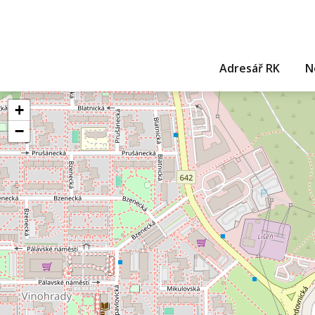
Adresář RK
N
+
−