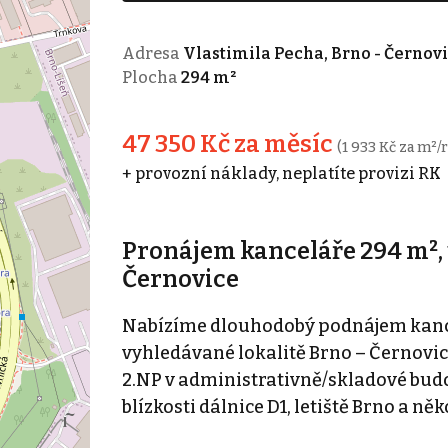
Adresa
Vlastimila Pecha, Brno - Černov
Plocha
294 m²
47 350 Kč za měsíc
(1 933 Kč za m²/
+ provozní náklady, neplatíte provizi RK
Pronájem kanceláře 294 m², 
Černovice
Nabízíme dlouhodobý podnájem kance
vyhledávané lokalitě Brno – Černovice
2.NP v administrativně/skladové bud
blízkosti dálnice D1, letiště Brno a ně