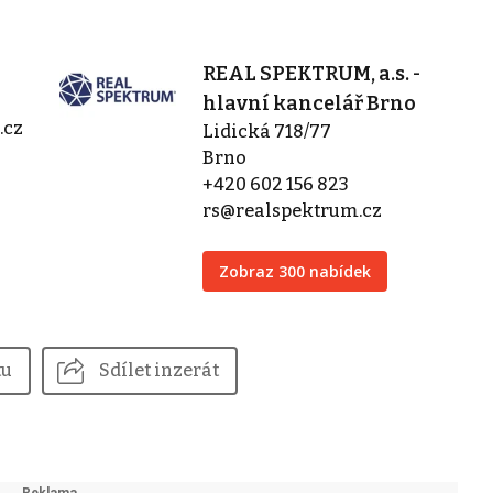
REAL SPEKTRUM, a.s. -
hlavní kancelář Brno
.cz
Lidická 718/77
Brno
+420 602 156 823
rs@realspektrum.cz
Zobraz 300 nabídek
tu
Sdílet inzerát