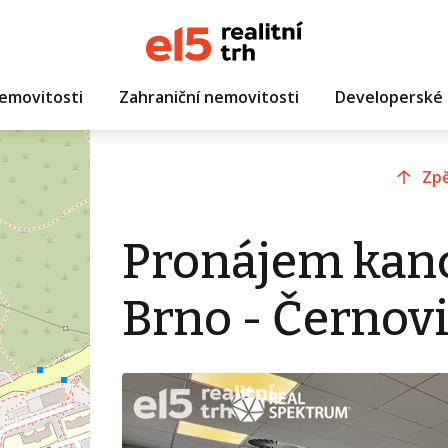
emovitosti
Zahraniční nemovitosti
Developerské 
Zpě
Pronájem kanc
Brno - Černov