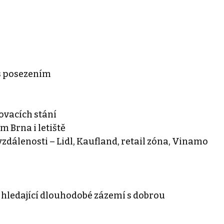
 s posezením
ovacích stání
m Brna i letiště
zdálenosti – Lidl, Kaufland, retail zóna, Vinamo
 hledající dlouhodobé zázemí s dobrou