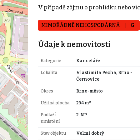
V případě zájmu o prohlídku nebo ví
MIMOŘÁDNĚ NEHOSPODÁRNÁ
G
Údaje k nemovitosti
Kategorie
Kanceláře
Lokalita
Vlastimila Pecha, Brno -
Černovice
Okres
Brno-město
Užitná plocha
294 m²
Podlaží
2. NP
umístění
Stav objektu
Velmi dobrý