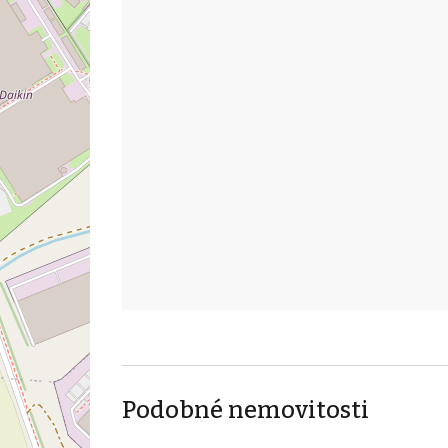
Podobné nemovitosti