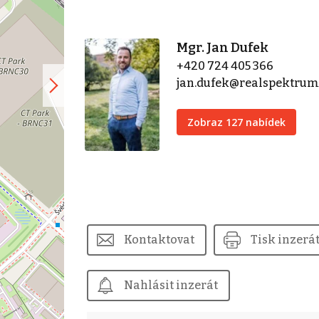
Mgr. Jan Dufek
+420 724 405 366
jan.dufek@realspektrum
Zobraz 127 nabídek
Kontaktovat
Tisk inzerá
Nahlásit inzerát