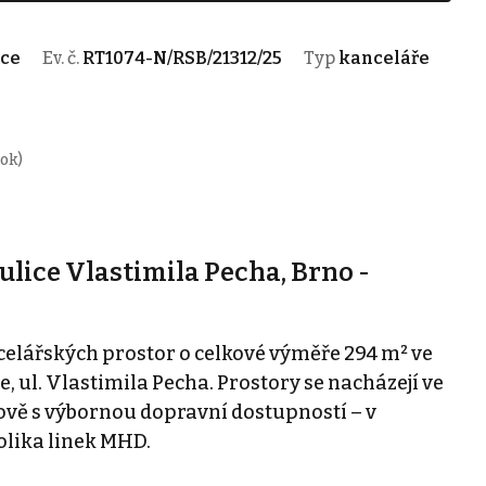
ice
Ev. č.
RT1074-N/RSB/21312/25
Typ
kanceláře
rok)
ulice Vlastimila Pecha, Brno -
lářských prostor o celkové výměře 294 m² ve
, ul. Vlastimila Pecha. Prostory se nacházejí ve
ově s výbornou dopravní dostupností – v
kolika linek MHD.