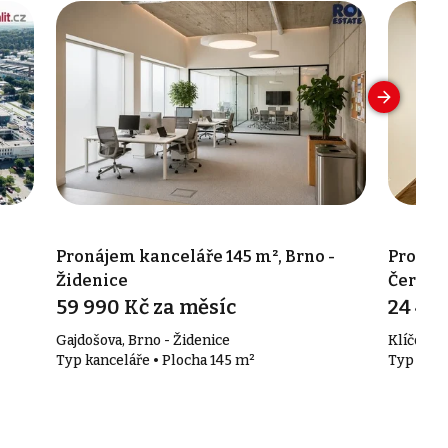
Pronájem kanceláře 145 m², Brno -
Pronáje
Židenice
Černov
59 990 Kč za měsíc
24 465
Gajdošova, Brno - Židenice
Klíčova, 
Typ kanceláře • Plocha 145 m²
Typ kanc