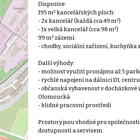
Dispozice:
195 m² kancelářských ploch:
- 2x kancelář (každá cca 49 m²)
- 1x velká kancelář (cca 98 m²)
99 m² zázemí:
- chodby, sociální zařízení, kuchyňka
Další výhody:
- možnost využití pronájmu až 5 park
- rychlé napojení na dálnici D1, centru
- občanská vybavenost v docházkové v
Olomoucká
- klidné pracovní prostředí
Prostory jsou vhodné pro společnosti
dostupností a servisem.