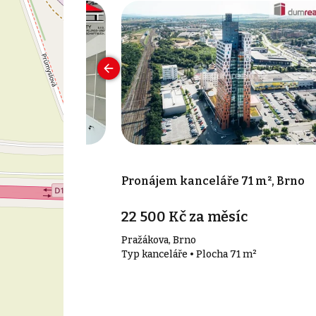
 149 m², Brno-
Pronájem kanceláře 71 m², Brno
síc
22 500 Kč za měsíc
ěsto
Pražákova, Brno
149 m²
Typ kanceláře • Plocha 71 m²