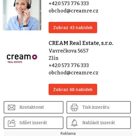
+420 573 776 333
obchod@creamre.cz
Zobraz 43 nabídek
CREAM Real Estate, s.r.o.
Vavrečkova 5657
Zlín
+420 573 776 333
obchod@creamre.cz
Zobraz 68 nabídek
Kontaktovat
Tisk inzerátu
Sdílet inzerát
Nahlásit inzerát