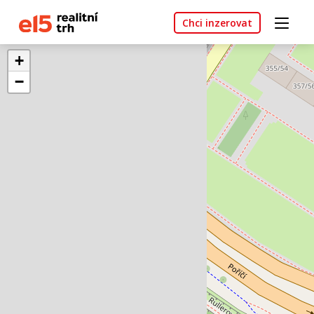
Chci inzerovat
+
−