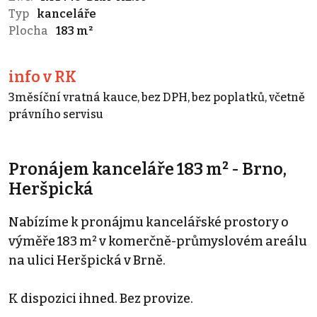
Typ
kanceláře
Plocha
183 m²
info v RK
3měsíční vratná kauce, bez DPH, bez poplatků, včetně
právního servisu
Pronájem kanceláře 183 m² - Brno,
Heršpická
Nabízíme k pronájmu kancelářské prostory o
výměře 183 m² v komerčně-průmyslovém areálu
na ulici Heršpická v Brně.
K dispozici ihned. Bez provize.