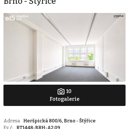
Brno - Štýřice
10
Fotogalerie
Adresa
Heršpická 800/6, Brno - Štýřice
Ev. č.
RT1448-BRH-A2.09