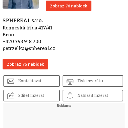
Zobraz 76 nabídek
SPHEREAL s.r.o.
Renneská třída 417/41
Brno
+420 793 918 700
petrzelka@sphereal.cz
Zobraz 76 nabídek
Kontaktovat
Tisk inzerátu
Sdílet inzerát
Nahlásit inzerát