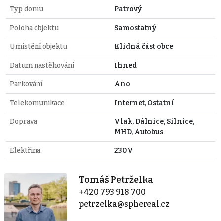
Typ domu
Patrový
Poloha objektu
Samostatný
Umístění objektu
Klidná část obce
Datum nastěhování
Ihned
Parkování
Ano
Telekomunikace
Internet, Ostatní
Doprava
Vlak, Dálnice, Silnice,
MHD, Autobus
Elektřina
230V
Tomáš Petrželka
+420 793 918 700
petrzelka@sphereal.cz