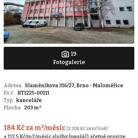
19
Fotogalerie
Adresa
Slaměníkova 316/27, Brno - Maloměřice
Ev. č.
RT1225-00111
Typ
kanceláře
Plocha
203 m²
184 Kč za m²/měsíc
(2 208 Kč za m²/rok)
+ 112,5 Kč/m2/měsíc služby (paušál), včetně provize