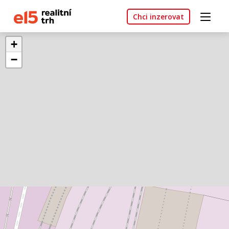
Chci inzerovat
+
−