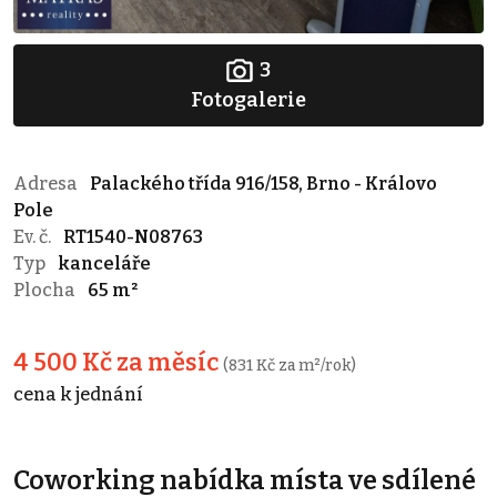
3
Fotogalerie
Adresa
Palackého třída 916/158, Brno - Královo
Pole
Ev. č.
RT1540-N08763
Typ
kanceláře
Plocha
65 m²
4 500 Kč za měsíc
(831 Kč za m²/rok)
cena k jednání
Coworking nabídka místa ve sdílené