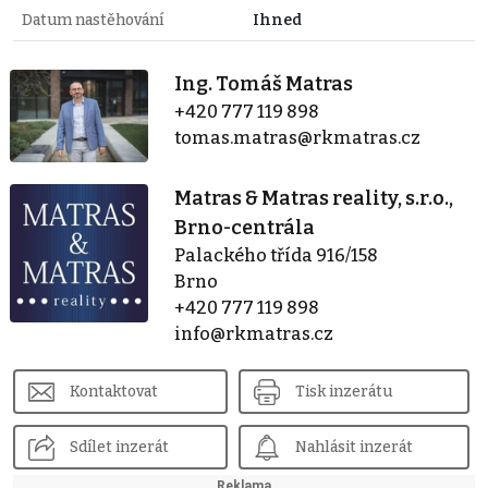
Datum nastěhování
Ihned
Ing. Tomáš Matras
+420 777 119 898
tomas.matras@rkmatras.cz
Matras & Matras reality, s.r.o.,
Brno-centrála
Palackého třída 916/158
Brno
+420 777 119 898
info@rkmatras.cz
Kontaktovat
Tisk inzerátu
Sdílet inzerát
Nahlásit inzerát