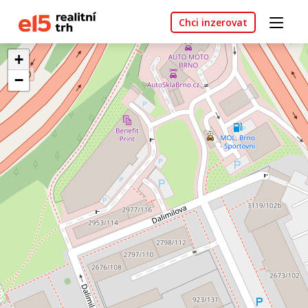
Chci inzerovat
+
−