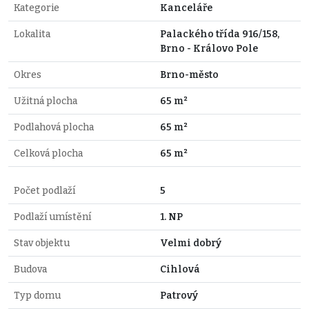
Kategorie
Kanceláře
Lokalita
Palackého třída 916/158,
Brno - Královo Pole
Okres
Brno-město
Užitná plocha
65 m²
Podlahová plocha
65 m²
Celková plocha
65 m²
Počet podlaží
5
Podlaží umístění
1. NP
Stav objektu
Velmi dobrý
Budova
Cihlová
Typ domu
Patrový