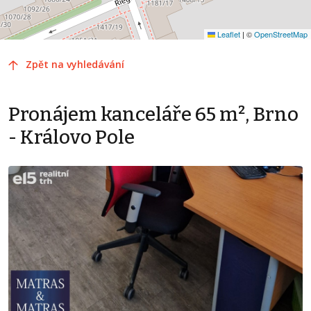
Leaflet
|
©
OpenStreetMap
Zpět na vyhledávání
Pronájem kanceláře 65 m², Brno
- Královo Pole