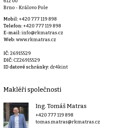
612 00
Brno - Královo Pole
Mobil:
+420 777 119 898
Telefon:
+420 777 119 898
E-mail:
info@rkmatras.cz
Web:
www.rkmatras.cz
IČ:
26915529
DIČ:
CZ26915529
ID datové schránky:
dr4kint
Makléři společnosti
Ing. Tomáš Matras
+420 777 119 898
tomas.matras@rkmatras.cz