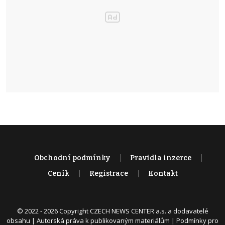
Obchodní podmínky
Pravidla inzerce
Ceník
Registrace
Kontakt
© 2022 - 2026 Copyright CZECH NEWS CENTER a.s. a dodavatelé
obsahu |
Autorská práva k publikovaným materiálům
|
Podmínky pro