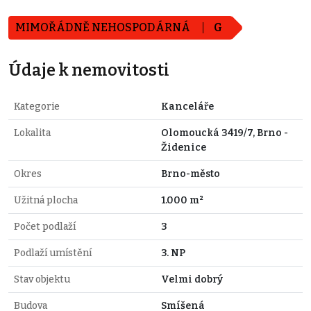
MIMOŘÁDNĚ NEHOSPODÁRNÁ
G
Údaje k nemovitosti
Kategorie
Kanceláře
Lokalita
Olomoucká 3419/7, Brno -
Židenice
Okres
Brno-město
Užitná plocha
1.000 m²
Počet podlaží
3
Podlaží umístění
3. NP
Stav objektu
Velmi dobrý
Budova
Smíšená