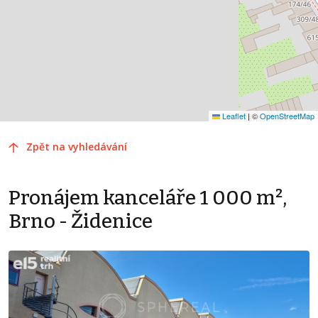
Leaflet
|
©
OpenStreetMap
Zpět na vyhledávání
Pronájem kanceláře 1 000 m²,
Brno - Židenice