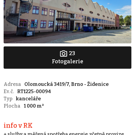
23
Fotogalerie
Adresa
Olomoucká 3419/7, Brno - Židenice
Ev. č.
RT1225-00094
Typ
kanceláře
Plocha
1 000 m²
info v RK
+ služby a měřená spotřeba energie, včetně provize