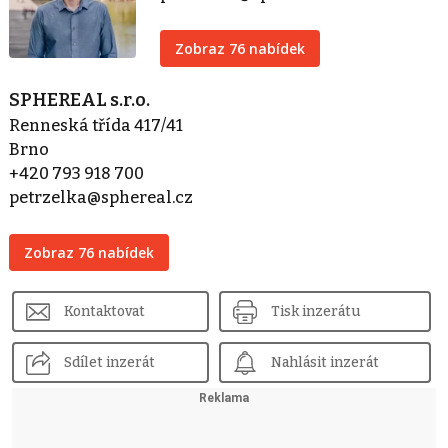
Zobraz 76 nabídek
SPHEREAL s.r.o.
Renneská třída 417/41
Brno
+420 793 918 700
petrzelka@sphereal.cz
Zobraz 76 nabídek
Kontaktovat
Tisk inzerátu
Sdílet inzerát
Nahlásit inzerát