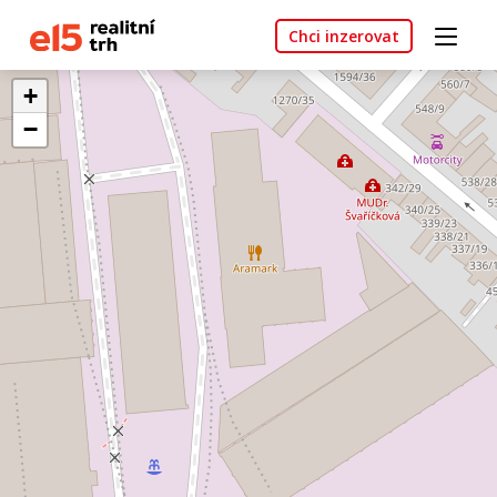
Chci inzerovat
+
−