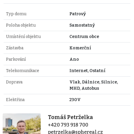
Typ domu
Patrový
Poloha objektu
Samostatný
Umístění objektu
Centrum obce
Zástavba
Komerční
Parkování
Ano
Telekomunikace
Internet, Ostatní
Doprava
Vlak, Dálnice, Silnice,
MHD, Autobus
Elektřina
230V
Tomáš Petrželka
+420 793 918 700
petrzelka@sphereal.cz