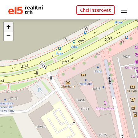
Chci inzerovat
+
−