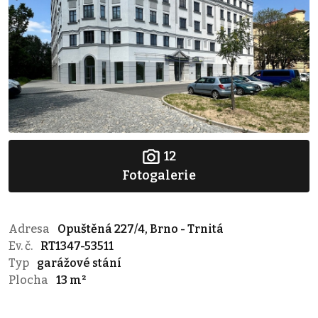
12
Fotogalerie
Adresa
Opuštěná 227/4, Brno - Trnitá
Ev. č.
RT1347-53511
Typ
garážové stání
Plocha
13 m²