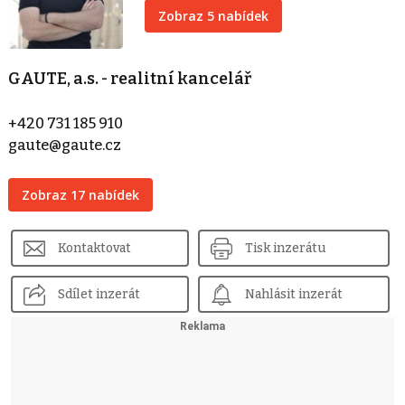
Zobraz 5 nabídek
GAUTE, a.s. - realitní kancelář
+420 731 185 910
gaute@gaute.cz
Zobraz 17 nabídek
Kontaktovat
Tisk inzerátu
Sdílet inzerát
Nahlásit inzerát