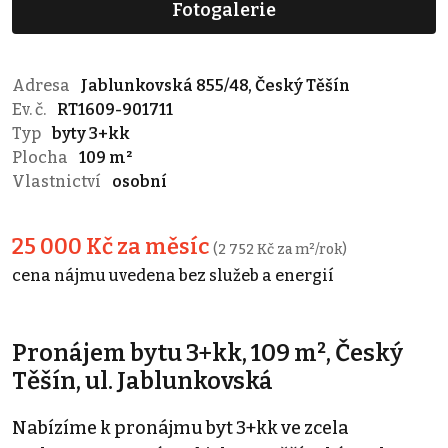
Fotogalerie
Adresa
Jablunkovská 855/48, Český Těšín
Ev. č.
RT1609-901711
Typ
byty 3+kk
Plocha
109 m²
Vlastnictví
osobní
25 000 Kč za měsíc
(2 752 Kč za m²/rok)
cena nájmu uvedena bez služeb a energií
Pronájem bytu 3+kk, 109 m², Český
Těšín, ul. Jablunkovská
Nabízíme k pronájmu byt 3+kk ve zcela