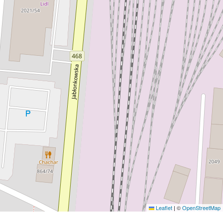
Leaflet
|
©
OpenStreetMap