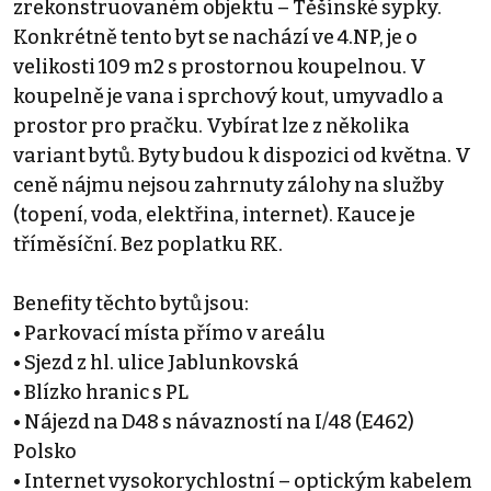
zrekonstruovaném objektu – Těšínské sypky.
Konkrétně tento byt se nachází ve 4.NP, je o
velikosti 109 m2 s prostornou koupelnou. V
koupelně je vana i sprchový kout, umyvadlo a
prostor pro pračku. Vybírat lze z několika
variant bytů. Byty budou k dispozici od května. V
ceně nájmu nejsou zahrnuty zálohy na služby
(topení, voda, elektřina, internet). Kauce je
tříměsíční. Bez poplatku RK.
Benefity těchto bytů jsou:
• Parkovací místa přímo v areálu
• Sjezd z hl. ulice Jablunkovská
• Blízko hranic s PL
• Nájezd na D48 s návazností na I/48 (E462)
Polsko
• Internet vysokorychlostní – optickým kabelem