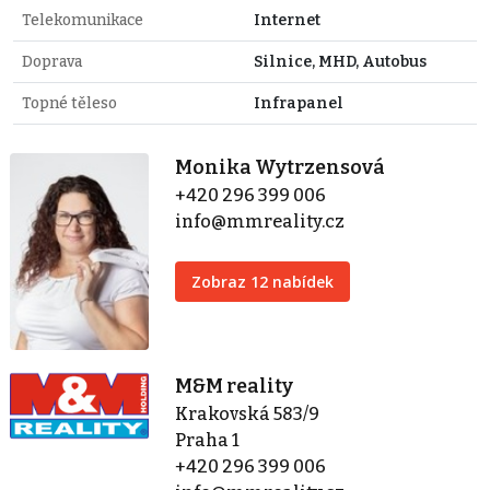
Telekomunikace
Internet
Doprava
Silnice, MHD, Autobus
Topné těleso
Infrapanel
Monika Wytrzensová
+420 296 399 006
info@mmreality.cz
Zobraz 12 nabídek
M&M reality
Krakovská 583/9
Praha 1
+420 296 399 006