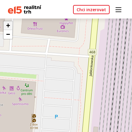
Chci inzerovat
+
−