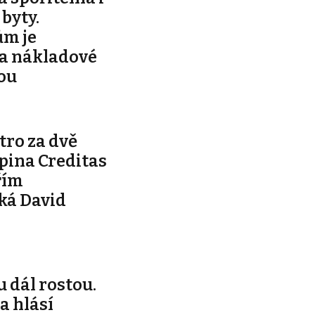
byty.
m je
za nákladové
vou
tro za dvě
pina Creditas
řím
ká David
 dál rostou.
a hlásí