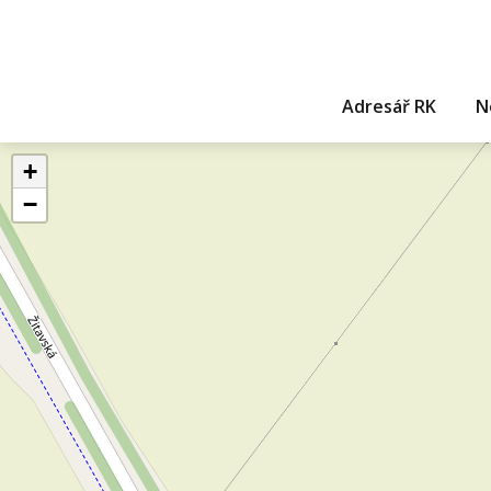
Adresář RK
N
+
−