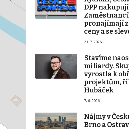
DPP nakupují 
Zaměstnanců
pronajímají 
ceny a se sle
21. 7. 2026
Stavíme naos
miliardy. Sku
vyrostla k ob
projektům, ří
Hubáček
7. 6. 2026
Nájmy v Česku
Brno a Ostrav