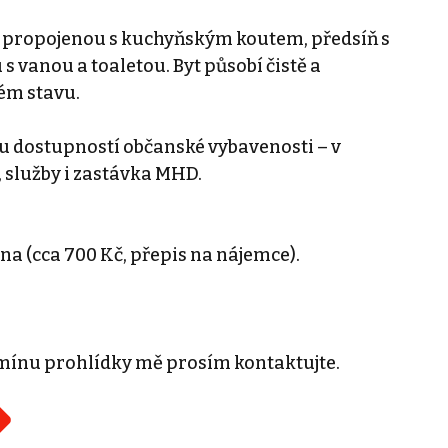
 propojenou s kuchyňským koutem, předsíň s
s vanou a toaletou. Byt působí čistě a
ém stavu.
ou dostupností občanské vybavenosti – v
 služby i zastávka MHD.
ina (cca 700 Kč, přepis na nájemce).
mínu prohlídky mě prosím kontaktujte.