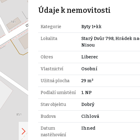
Údaje k nemovitosti
Kategorie
Byty 1+kk
Lokalita
Starý Dvůr 798, Hrádek na
Nisou
Okres
Liberec
Vlastnictví
Osobní
Užitná plocha
29 m²
Podlaží umístění
1. NP
Stav objektu
Dobrý
Budova
Cihlová
Datum
Ihned
nastěhování