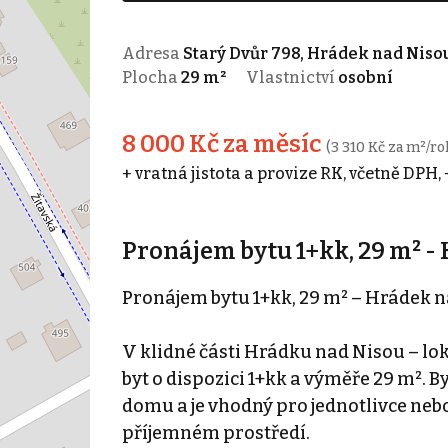
Adresa
Starý Dvůr 798, Hrádek nad Niso
Plocha
29 m²
Vlastnictví
osobní
8 000 Kč za měsíc
(3 310 Kč za m²/ro
+ vratná jistota a provize RK, včetně DPH,
Pronájem bytu 1+kk, 29 m² -
Pronájem bytu 1+kk, 29 m² – Hrádek n
V klidné části Hrádku nad Nisou – lo
byt o dispozici 1+kk a výměře 29 m². 
domu a je vhodný pro jednotlivce nebo
příjemném prostředí.