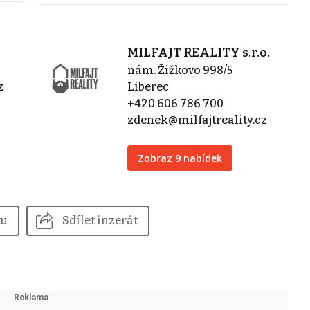
MILFAJT REALITY s.r.o.
nám. Žižkovo 998/5
z
Liberec
+420 606 786 700
zdenek@milfajtreality.cz
Zobraz 9 nabídek
tu
Sdílet inzerát