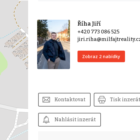
Říha Jiří
+420 773 086 525
jiri.riha@milfajtreality.c
Zobraz 2 nabídky
Kontaktovat
Tisk inzerá
Nahlásit inzerát