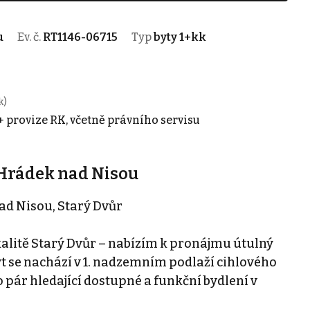
u
Ev. č.
RT1146-06715
Typ
byty 1+kk
k)
 + provize RK, včetně právního servisu
 Hrádek nad Nisou
ad Nisou, Starý Dvůr
kalitě Starý Dvůr – nabízím k pronájmu útulný
Byt se nachází v 1. nadzemním podlaží cihlového
 pár hledající dostupné a funkční bydlení v