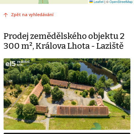
Leaflet
|
©
OpenStreetMap
Zpět na vyhledávání
Prodej zemědělského objektu 2
300 m², Králova Lhota - Laziště