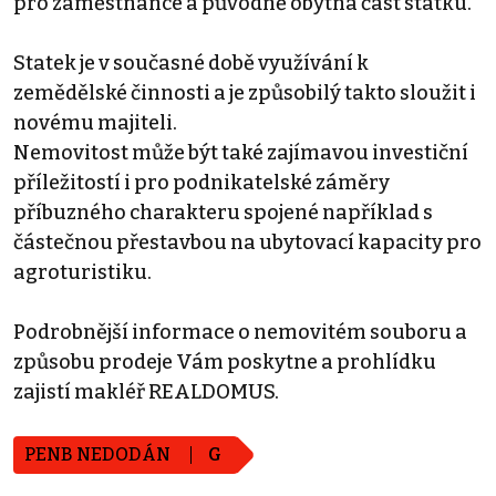
pro zaměstnance a původně obytná část statku.
Statek je v současné době využívání k
zemědělské činnosti a je způsobilý takto sloužit i
novému majiteli.
Nemovitost může být také zajímavou investiční
příležitostí i pro podnikatelské záměry
příbuzného charakteru spojené například s
částečnou přestavbou na ubytovací kapacity pro
agroturistiku.
Podrobnější informace o nemovitém souboru a
způsobu prodeje Vám poskytne a prohlídku
zajistí makléř REALDOMUS.
PENB NEDODÁN
G