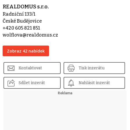
REALDOMUS s.r.o.
Radniční 133/1
České Budějovice
+420 605 821 851
wolflova@realdomus.cz
Zobraz 42 nabídek
Kontaktovat
Tisk inzerátu
Sdílet inzerát
Nahlásit inzerát