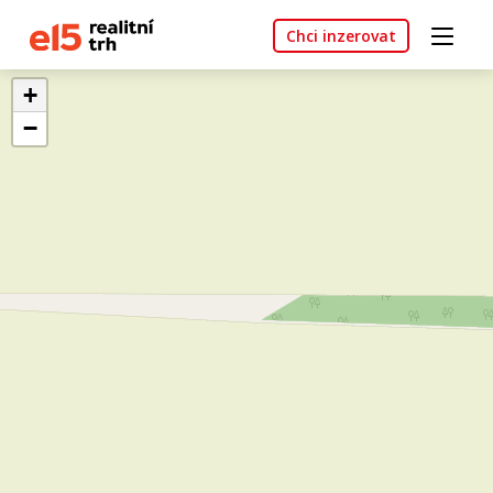
Chci inzerovat
+
−