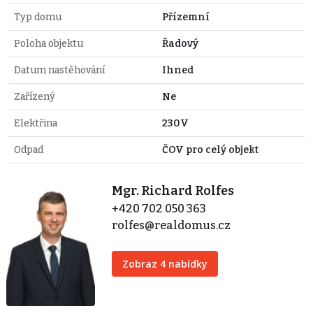
Typ domu
Přízemní
Poloha objektu
Řadový
Datum nastěhování
Ihned
Zařízený
Ne
Elektřina
230V
Odpad
ČOV pro celý objekt
Mgr. Richard Rolfes
+420 702 050 363
rolfes@realdomus.cz
Zobraz 4 nabídky