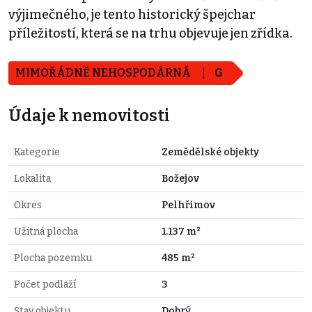
výjimečného, je tento historický špejchar
příležitostí, která se na trhu objevuje jen zřídka.
MIMOŘÁDNĚ NEHOSPODÁRNÁ
G
Údaje k nemovitosti
Kategorie
Zemědělské objekty
Lokalita
Božejov
Okres
Pelhřimov
Užitná plocha
1.137 m²
Plocha pozemku
485 m²
Počet podlaží
3
Stav objektu
Dobrý