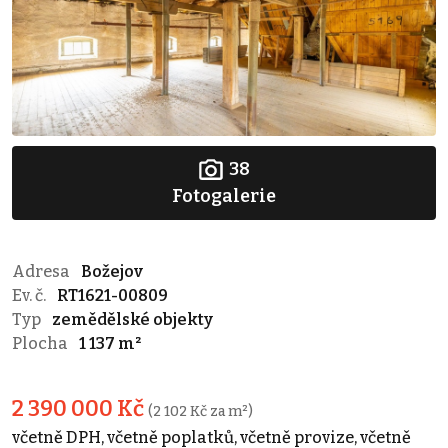
38
Fotogalerie
Adresa
Božejov
Ev. č.
RT1621-00809
Typ
zemědělské objekty
Plocha
1 137 m²
2 390 000 Kč
(2 102 Kč za m²)
včetně DPH, včetně poplatků, včetně provize, včetně