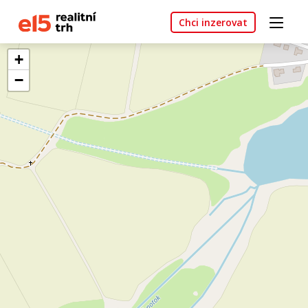
Chci inzerovat
+
−