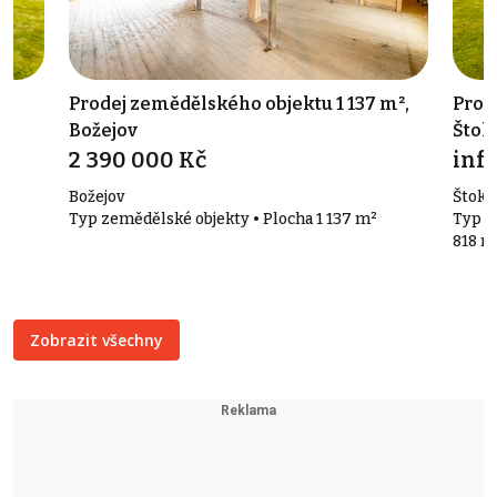
²,
Prodej zemědělského objektu 1 137 m²,
Prod
Božejov
Štok
2 390 000 Kč
info
Božejov
Štoky 
a
Typ zemědělské objekty • Plocha 1 137 m²
Typ o
818 m
Zobrazit všechny