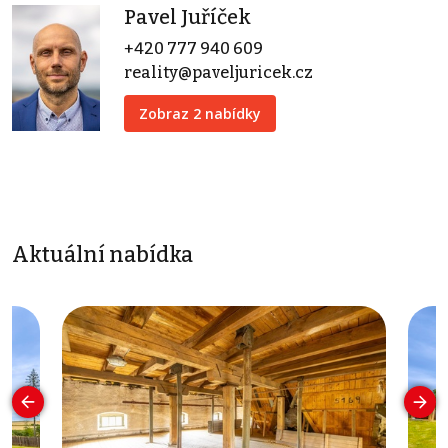
Pavel Juříček
+420 777 940 609
reality@paveljuricek.cz
Zobraz 2 nabídky
Aktuální nabídka