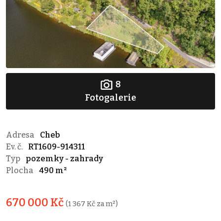
8
Fotogalerie
Adresa
Cheb
Ev. č.
RT1609-914311
Typ
pozemky - zahrady
Plocha
490 m²
670 000 Kč
(1 367 Kč za m²)