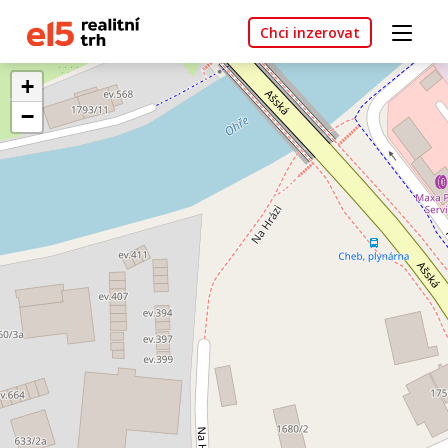
Chci inzerovat
+
−