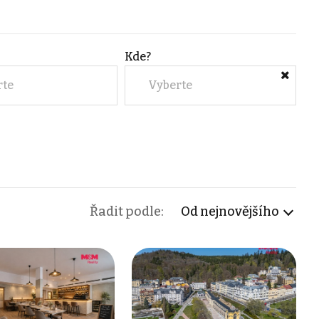
Kde?
rte
Vyberte
Řadit podle:
Od nejnovějšího