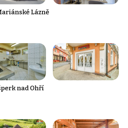
Mariánské Lázně
šperk nad Ohří