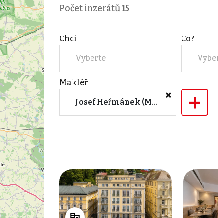
Počet inzerátů
15
Chci
Co?
Vyberte
Vybe
Makléř
+
Josef Heřmánek (M&M reality)