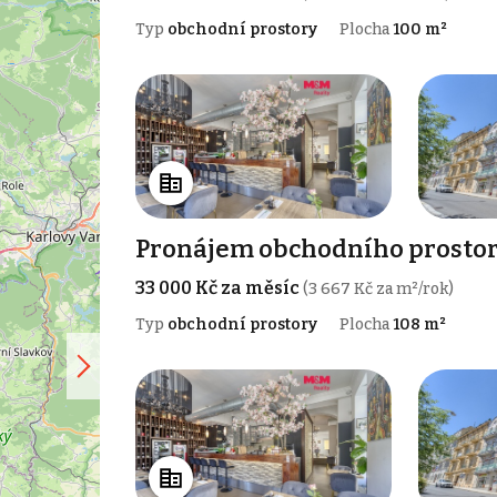
Typ
obchodní prostory
Plocha
100 m²
Pronájem obchodního prostor
33 000 Kč za měsíc
(3 667 Kč za m²/rok)
Typ
obchodní prostory
Plocha
108 m²