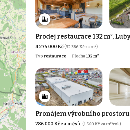
Prodej restaurace 132 m², Lub
4 275 000 Kč
(32 386 Kč za m²)
Typ
restaurace
Plocha
132 m²
Pronájem výrobního prostoru 
286 000 Kč za měsíc
(1 560 Kč za m²/rok)