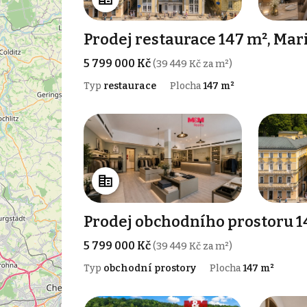
Prodej restaurace 147 m², Ma
5 799 000 Kč
(39 449 Kč za m²)
Typ
restaurace
Plocha
147 m²
Prodej obchodního prostoru 1
5 799 000 Kč
(39 449 Kč za m²)
Typ
obchodní prostory
Plocha
147 m²