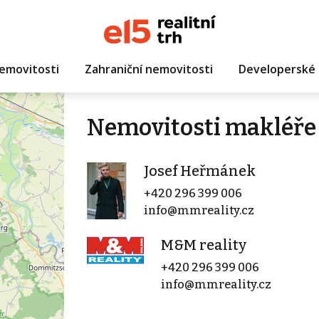
emovitosti
Zahraniční nemovitosti
Developerské 
Nemovitosti makléře
Josef Heřmánek
+420 296 399 006
info@mmreality.cz
M&M reality
+420 296 399 006
info@mmreality.cz