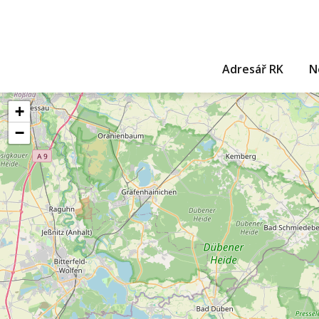
Adresář RK
N
+
−