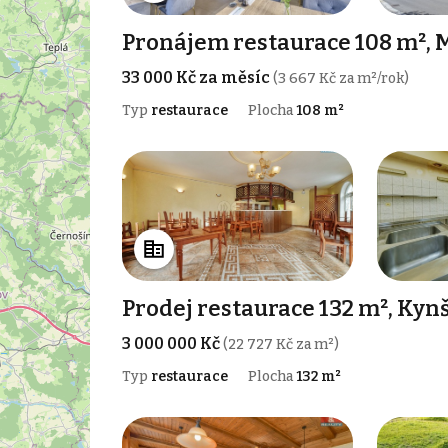
Pronájem restaurace 108 m², 
33 000 Kč za měsíc
(3 667 Kč za m²/rok)
Typ
restaurace
Plocha
108 m²
Prodej restaurace 132 m², Kyn
3 000 000 Kč
(22 727 Kč za m²)
Typ
restaurace
Plocha
132 m²