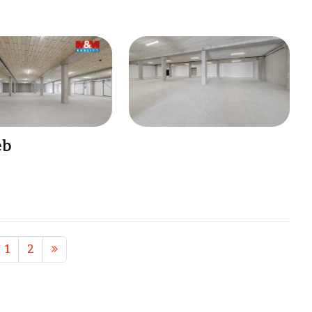
eb
1
2