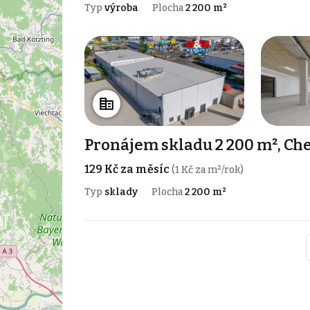
Typ
výroba
Plocha
2 200 m²
Pronájem skladu 2 200 m², Ch
129 Kč za měsíc
(1 Kč za m²/rok)
Typ
sklady
Plocha
2 200 m²