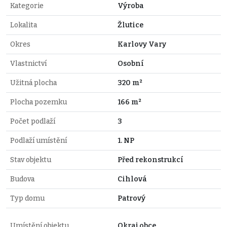
Kategorie
Výroba
Lokalita
Žlutice
Okres
Karlovy Vary
Vlastnictví
Osobní
Užitná plocha
320 m²
Plocha pozemku
166 m²
Počet podlaží
3
Podlaží umístění
1. NP
Stav objektu
Před rekonstrukcí
Budova
Cihlová
Typ domu
Patrový
Umístění objektu
Okraj obce