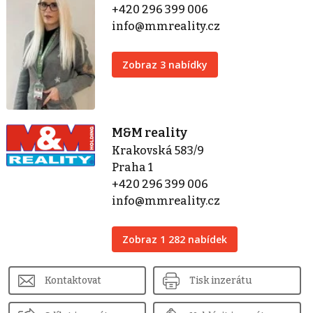
+420 296 399 006
info@mmreality.cz
Zobraz 3 nabídky
M&M reality
Krakovská 583/9
Praha 1
+420 296 399 006
info@mmreality.cz
Zobraz 1 282 nabídek
Kontaktovat
Tisk inzerátu