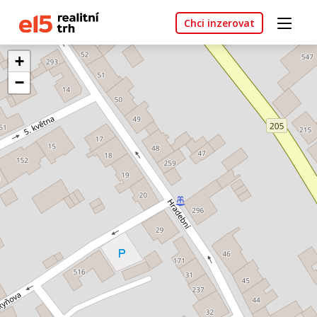
Chci inzerovat
+
−