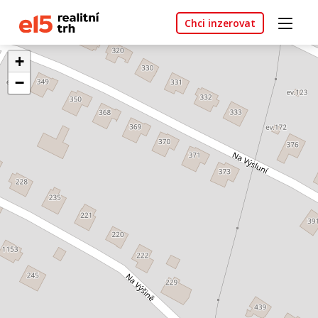
Chci inzerovat
+
−