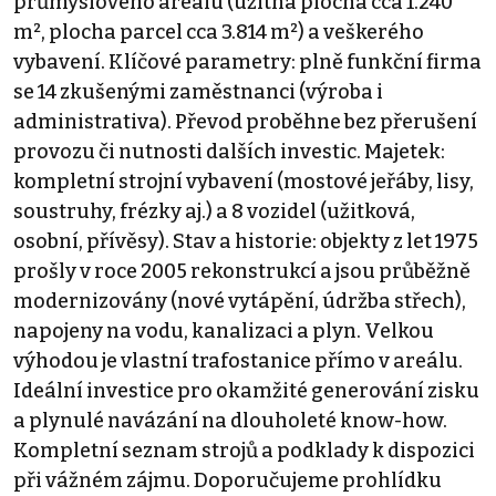
průmyslového areálu (užitná plocha cca 1.240
m², plocha parcel cca 3.814 m²) a veškerého
vybavení. Klíčové parametry: ​plně funkční firma
se 14 zkušenými zaměstnanci (výroba i
administrativa). Převod proběhne bez přerušení
provozu či nutnosti dalších investic. Majetek:
kompletní strojní vybavení (mostové jeřáby, lisy,
soustruhy, frézky aj.) a 8 vozidel (užitková,
osobní, přívěsy). Stav a historie: objekty z let 1975
prošly v roce 2005 rekonstrukcí a jsou průběžně
modernizovány (nové vytápění, údržba střech),
napojeny na vodu, kanalizaci a plyn. Velkou
výhodou je vlastní trafostanice přímo v areálu.
Ideální investice pro okamžité generování zisku
a plynulé navázání na dlouholeté know-how.
Kompletní seznam strojů a podklady k dispozici
při vážném zájmu. Doporučujeme prohlídku