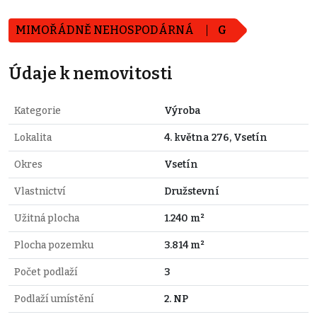
MIMOŘÁDNĚ NEHOSPODÁRNÁ
G
Údaje k nemovitosti
Kategorie
Výroba
Lokalita
4. května 276, Vsetín
Okres
Vsetín
Vlastnictví
Družstevní
Užitná plocha
1.240 m²
Plocha pozemku
3.814 m²
Počet podlaží
3
Podlaží umístění
2. NP