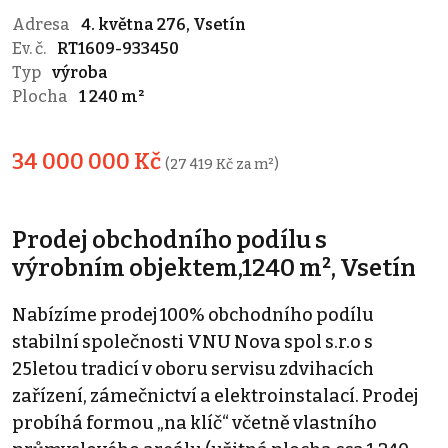
Adresa
4. května 276, Vsetín
Ev. č.
RT1609-933450
Typ
výroba
Plocha
1 240 m²
34 000 000 Kč
(27 419 Kč za m²)
Prodej obchodního podílu s
výrobním objektem,1240 m², Vsetín
Nabízíme prodej 100% obchodního podílu
stabilní společnosti VNU Nova spol s.r.o s
25letou tradicí v oboru servisu zdvihacích
zařízení, zámečnictví a elektroinstalací. Prodej
probíhá formou „na klíč“ včetně vlastního