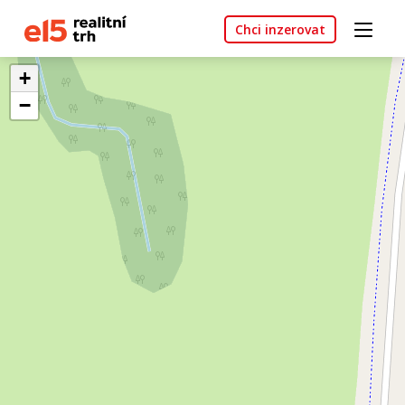
Chci inzerovat
+
−