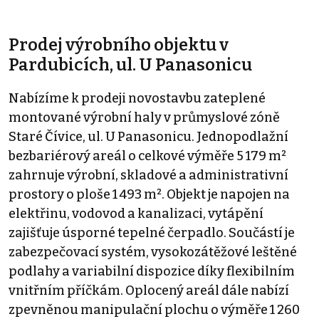
Prodej výrobního objektu v
Pardubicích, ul. U Panasonicu
Nabízíme k prodeji novostavbu zateplené
montované výrobní haly v průmyslové zóně
Staré Čívice, ul. U Panasonicu. Jednopodlažní
bezbariérový areál o celkové výměře 5 179 m²
zahrnuje výrobní, skladové a administrativní
prostory o ploše 1 493 m². Objekt je napojen na
elektřinu, vodovod a kanalizaci, vytápění
zajišťuje úsporné tepelné čerpadlo. Součástí je
zabezpečovací systém, vysokozátěžové leštěné
podlahy a variabilní dispozice díky flexibilním
vnitřním příčkám. Oplocený areál dále nabízí
zpevněnou manipulační plochu o výměře 1 260