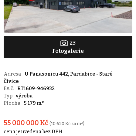
23
Fotogalerie
Adresa
U Panasonicu 442, Pardubice - Staré
Čívice
Ev. č.
RT1609-946932
Typ
výroba
Plocha
5 179 m²
55 000 000 Kč
(10 620 Kč za m²)
cena je uvedena bez DPH