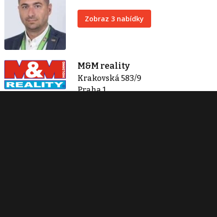
Zobraz 3 nabídky
M&M reality
Krakovská 583/9
Praha 1
+420 296 399 006
info@mmreality.cz
Zobraz 1 285 nabídek
Kontaktovat
Tisk inzerátu
Sdílet inzerát
Nahlásit inzerát