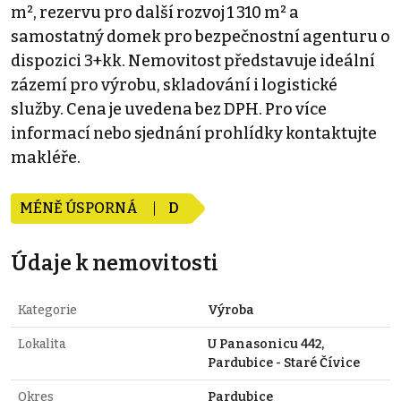
m², rezervu pro další rozvoj 1 310 m² a
samostatný domek pro bezpečnostní agenturu o
dispozici 3+kk. Nemovitost představuje ideální
zázemí pro výrobu, skladování i logistické
služby. Cena je uvedena bez DPH. Pro více
informací nebo sjednání prohlídky kontaktujte
makléře.
MÉNĚ ÚSPORNÁ
D
Údaje k nemovitosti
Kategorie
Výroba
Lokalita
U Panasonicu 442,
Pardubice - Staré Čívice
Okres
Pardubice