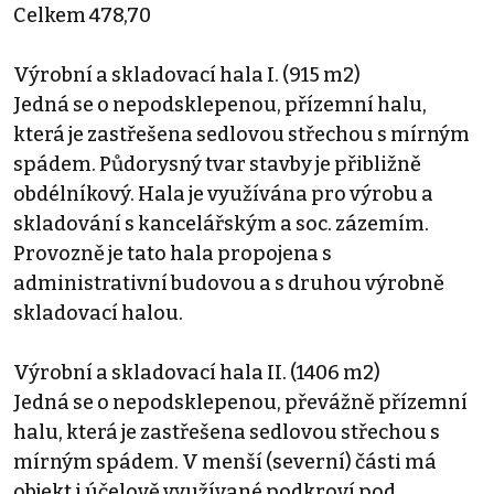
Celkem 478,70
Výrobní a skladovací hala I. (915 m2)
Jedná se o nepodsklepenou, přízemní halu,
která je zastřešena sedlovou střechou s mírným
spádem. Půdorysný tvar stavby je přibližně
obdélníkový. Hala je využívána pro výrobu a
skladování s kancelářským a soc. zázemím.
Provozně je tato hala propojena s
administrativní budovou a s druhou výrobně
skladovací halou.
Výrobní a skladovací hala II. (1406 m2)
Jedná se o nepodsklepenou, převážně přízemní
halu, která je zastřešena sedlovou střechou s
mírným spádem. V menší (severní) části má
objekt i účelově využívané podkroví pod