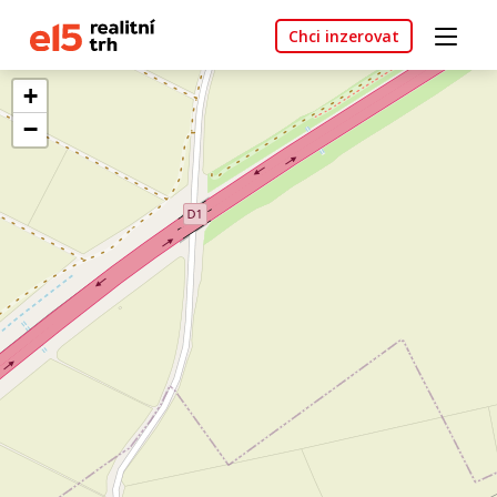
Chci inzerovat
+
−