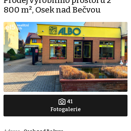
Prodej výrobního prostoru 2
800 m², Osek nad Bečvou
41
Fotogalerie