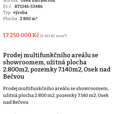
Adresa
Osek nad Bečvou
Ev. č.
RT1346-53486
Typ
výroba
Plocha
2 800 m²
17 250 000 Kč
(6 161 Kč za m²)
Prodej multifunkčního areálu se
showroomem, užitná plocha
2.800m2, pozemky 7.140m2, Osek nad
Bečvou
Prodej multifunkčního areálu se showroomem,
užitná plocha 2.800 m2, pozemky 7.140 m2, Osek
nad Bečvou