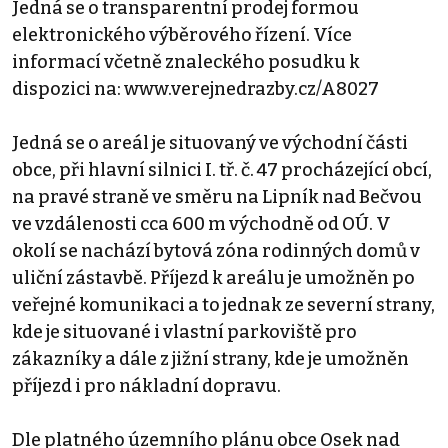
Jedná se o transparentní prodej formou
elektronického výběrového řízení. Více
informací včetně znaleckého posudku k
dispozici na: www.verejnedrazby.cz/A8027
Jedná se o areál je situovaný ve východní části
obce, při hlavní silnici I. tř. č. 47 procházející obcí,
na pravé straně ve směru na Lipník nad Bečvou
ve vzdálenosti cca 600 m východně od OÚ. V
okolí se nachází bytová zóna rodinných domů v
uliční zástavbě. Příjezd k areálu je umožněn po
veřejné komunikaci a to jednak ze severní strany,
kde je situované i vlastní parkoviště pro
zákazníky a dále z jižní strany, kde je umožněn
příjezd i pro nákladní dopravu.
Dle platného územního plánu obce Osek nad