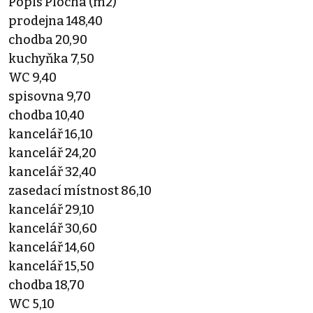
Popis Plocha (m2)
prodejna 148,40
chodba 20,90
kuchyňka 7,50
WC 9,40
spisovna 9,70
chodba 10,40
kancelář 16,10
kancelář 24,20
kancelář 32,40
zasedací místnost 86,10
kancelář 29,10
kancelář 30,60
kancelář 14,60
kancelář 15,50
chodba 18,70
WC 5,10