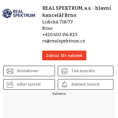
REAL SPEKTRUM, a.s. - hlavní
kancelář Brno
Lidická 718/77
Brno
+420 602 156 823
rs@realspektrum.cz
Zobraz 301 nabídek
Kontaktovat
Tisk inzerátu
Sdílet inzerát
Nahlásit inzerát