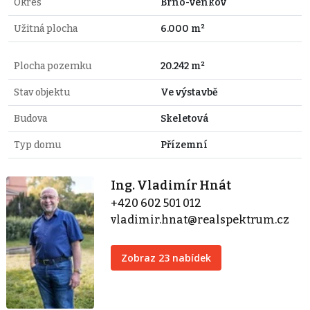
Okres
Brno-venkov
Užitná plocha
6.000 m²
Plocha pozemku
20.242 m²
Stav objektu
Ve výstavbě
Budova
Skeletová
Typ domu
Přízemní
Ing. Vladimír Hnát
+420 602 501 012
vladimir.hnat@realspektrum.cz
Zobraz 23 nabídek