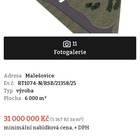
11
Fotogalerie
Adresa
Malešovice
Ev. č.
RT1074-N/RSB/21358/25
Typ
výroba
Plocha
6 000 m²
31 000 000 Kč
(5 167 Kč za m²)
minimální nabídková cena, + DPH