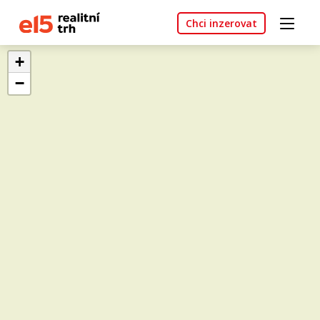
Chci inzerovat
+
−