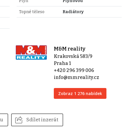
Plyn
Plynovod
Topné těleso
Radiátory
M&M reality
Krakovská 583/9
Praha 1
+420 296 399 006
info@mmreality.cz
Zobraz 1 276 nabídek
tu
Sdílet inzerát