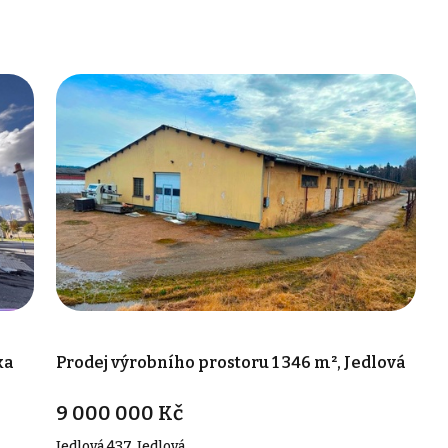
ka
Prodej výrobního prostoru 1 346 m², Jedlová
9 000 000 Kč
Jedlová 437, Jedlová