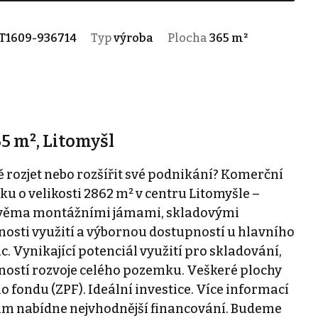
T1609-936714
Typ
výroba
Plocha
365 m²
5 m², Litomyšl
 rozjet nebo rozšířit své podnikání? Komerční
ku o velikosti 2862 m² v centru Litomyšle –
e dvěma montážními jámami, skladovými
nosti využití a výbornou dostupností u hlavního
 Vynikající potenciál využití pro skladování,
žností rozvoje celého pozemku. Veškeré plochy
 fondu (ZPF). Ideální investice. Více informací
ám nabídne nejvhodnější financování. Budeme