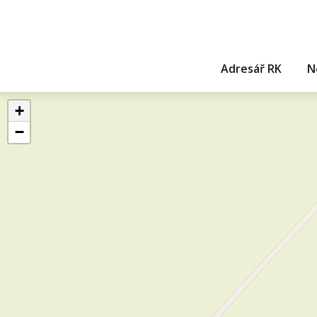
Adresář RK
N
+
−