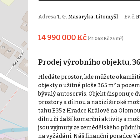
Adresa
T. G. Masaryka, Litomyšl
Ev. č.
R
14 990 000 Kč
(41 068 Kč za m²)
Prodej výrobního objektu, 36
Hledáte prostor, kde můžete okamžitě
objekty o užitné ploše 365 m² a pozem
bývalý autoservis. Objekt disponuj
prostory a dílnou a nabízí široké mož
tahu E35 z Hradce Králové na Olomouc.
dílnu či další komerční aktivity s mo
jsou vyjmuty ze zemědělského půdního
na vyžádání. Náš finanční poradce V