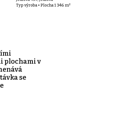
Typ výroba • Plocha 1 346 m²
ími
 plochami v
menává
távka se
se