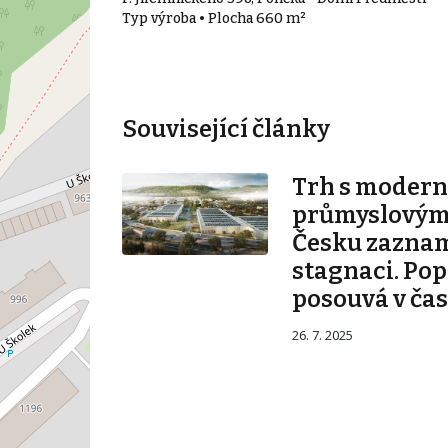
Typ výroba • Plocha 660 m²
Související články
Trh s modern
průmyslovými
Česku zazna
stagnaci. Pop
posouvá v ča
26. 7. 2025