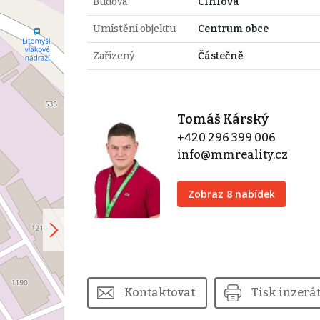
Budova
Cihlová
Umístění objektu
Centrum obce
Zařízený
Částečně
Tomáš Kárský
+420 296 399 006
info@mmreality.cz
Zobraz 8 nabídek
Kontaktovat
Tisk inzerá