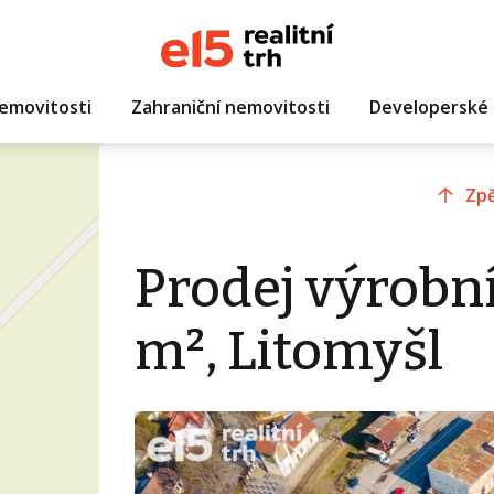
emovitosti
Zahraniční nemovitosti
Developerské 
Zpě
Prodej výrobn
m², Litomyšl