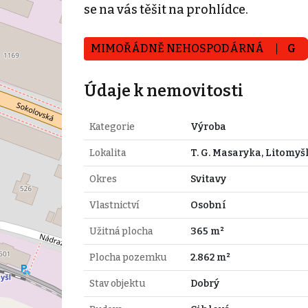
se na vás těšit na prohlídce.
MIMOŘÁDNĚ NEHOSPODÁRNÁ
G
Údaje k nemovitosti
Kategorie
Výroba
Lokalita
T. G. Masaryka, Litomyš
Okres
Svitavy
Vlastnictví
Osobní
Užitná plocha
365 m²
Plocha pozemku
2.862 m²
Stav objektu
Dobrý