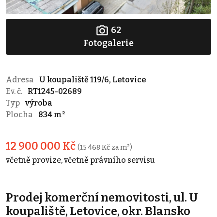
62
Fotogalerie
Adresa
U koupaliště 119/6, Letovice
Ev. č.
RT1245-02689
Typ
výroba
Plocha
834 m²
12 900 000 Kč
(15 468 Kč za m²)
včetně provize, včetně právního servisu
Prodej komerční nemovitosti, ul. U
koupaliště, Letovice, okr. Blansko