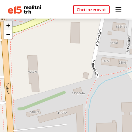
Chci inzerovat
+
−