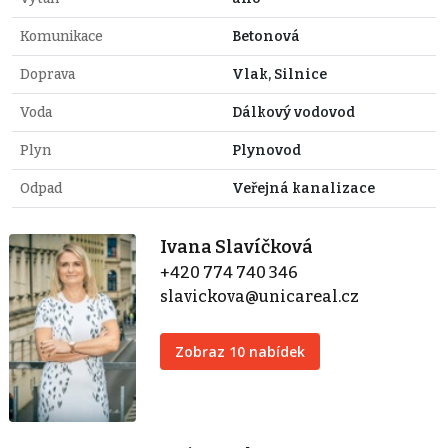
Komunikace
Betonová
Doprava
Vlak, Silnice
Voda
Dálkový vodovod
Plyn
Plynovod
Odpad
Veřejná kanalizace
Ivana Slavíčková
+420 774 740 346
slavickova@unicareal.cz
Zobraz 10 nabídek