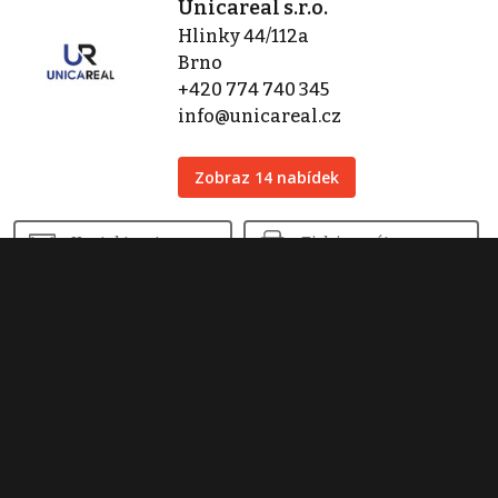
Unicareal s.r.o.
Hlinky 44/112a
Brno
+420 774 740 345
info@unicareal.cz
Zobraz 14 nabídek
Kontaktovat
Tisk inzerátu
Sdílet inzerát
Nahlásit inzerát