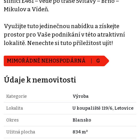
silnici E461 – vede po trase Svitavy – Brno –
Mikulov a Vídeň.
Využijte tuto jedinečnou nabídku a získejte
prostor pro Vaše podnikání v této atraktivní
lokalitě. Nenechte si tuto příležitost ujít!
MIMOŘÁDNĚ NEHOSPODÁRNÁ
G
Údaje k nemovitosti
Kategorie
Výroba
Lokalita
U koupaliště 119/6, Letovice
Okres
Blansko
Užitná plocha
834 m²