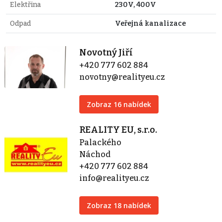
Elektřina
230V, 400V
Odpad
Veřejná kanalizace
Novotný Jiří
+420 777 602 884
novotny@realityeu.cz
Zobraz 16 nabídek
REALITY EU, s.r.o.
Palackého
Náchod
+420 777 602 884
info@realityeu.cz
Zobraz 18 nabídek