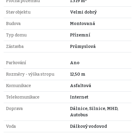
Plocha pozemku
1.319 m²
Stav objektu
Velmi dobrý
Budova
Montovaná
Typ domu
Přízemní
Zástavba
Průmyslová
Parkování
Ano
Rozměry - výška stropu
12,50 m
Komunikace
Asfaltová
Telekomunikace
Internet
Doprava
Dálnice, Silnice, MHD,
Autobus
Voda
Dálkový vodovod