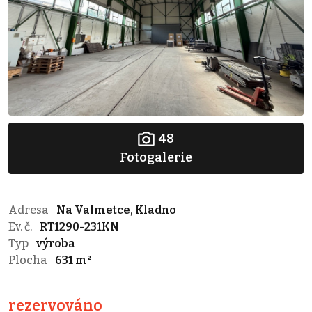
48
Fotogalerie
Adresa
Na Valmetce, Kladno
Ev. č.
RT1290-231KN
Typ
výroba
Plocha
631 m²
rezervováno