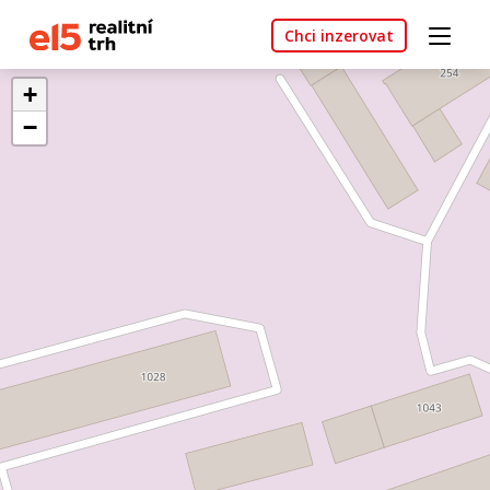
Chci inzerovat
+
−