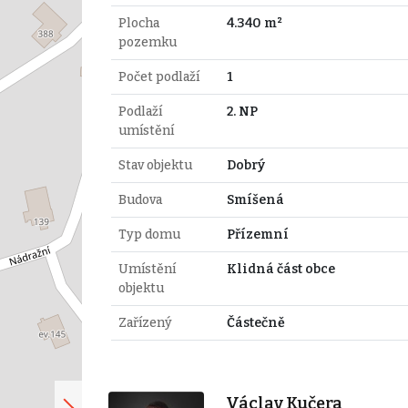
Plocha
4.340 m²
pozemku
Počet podlaží
1
Podlaží
2. NP
umístění
Stav objektu
Dobrý
Budova
Smíšená
Typ domu
Přízemní
Umístění
Klidná část obce
objektu
Zařízený
Částečně
Václav Kučera