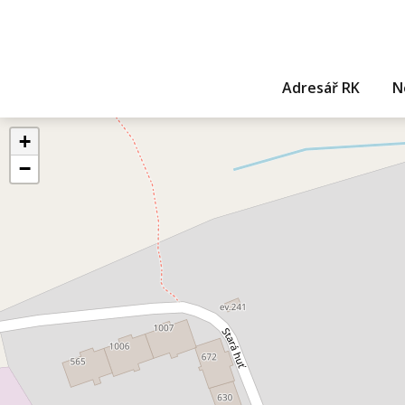
Adresář RK
N
+
−