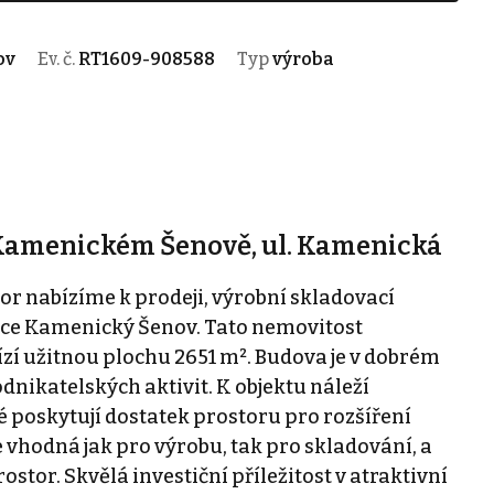
ov
Ev. č.
RT1609-908588
Typ
výroba
 Kamenickém Šenově, ul. Kamenická
r nabízíme k prodeji, výrobní skladovací
bce Kamenický Šenov. Tato nemovitost
zí užitnou plochu 2651 m². Budova je v dobrém
odnikatelských aktivit. K objektu náleží
é poskytují dostatek prostoru pro rozšíření
e vhodná jak pro výrobu, tak pro skladování, a
stor. Skvělá investiční příležitost v atraktivní