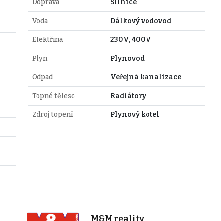
Doprava
Silnice
Voda
Dálkový vodovod
Elektřina
230V, 400V
Plyn
Plynovod
Odpad
Veřejná kanalizace
Topné těleso
Radiátory
Zdroj topení
Plynový kotel
M&M reality