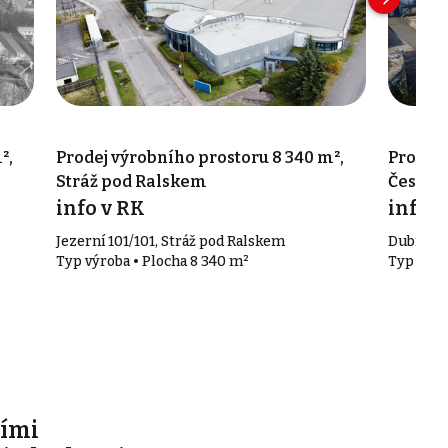
²,
Prodej výrobního prostoru 8 340 m²,
Prodej 
Stráž pod Ralskem
Česká 
info v RK
info v
Jezerní 101/101, Stráž pod Ralskem
Dubická 
Typ výroba • Plocha 8 340 m²
Typ výro
ími