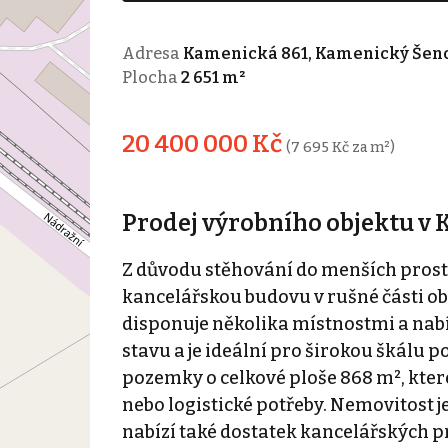
Adresa
Kamenická 861, Kamenický Šen
Plocha
2 651 m²
20 400 000 Kč
(7 695 Kč za m²)
Prodej výrobního objektu v
Z důvodu stěhování do menších prosto
kancelářskou budovu v rušné části o
disponuje několika místnostmi a nabí
stavu a je ideální pro širokou škálu p
pozemky o celkové ploše 868 m², kter
nebo logistické potřeby. Nemovitost j
nabízí také dostatek kancelářských pro