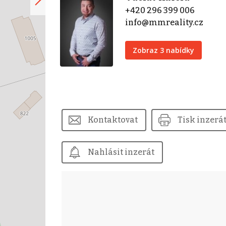
+420 296 399 006
info@mmreality.cz
Zobraz 3 nabídky
Kontaktovat
Tisk inzerá
Nahlásit inzerát