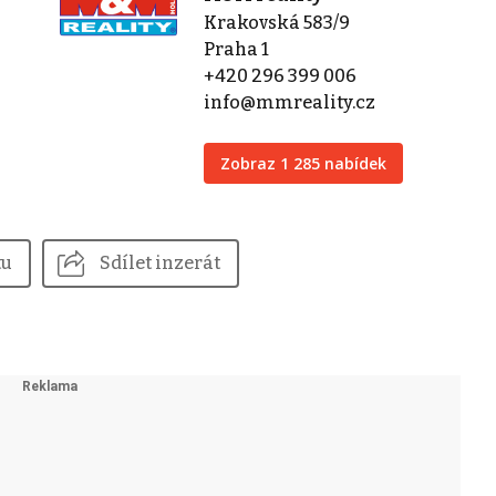
Krakovská 583/9
Praha 1
+420 296 399 006
info@mmreality.cz
Zobraz 1 285 nabídek
tu
Sdílet inzerát