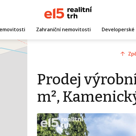
emovitosti
Zahraniční nemovitosti
Developerské 
Zpě
Prodej výrobní
m², Kamenick