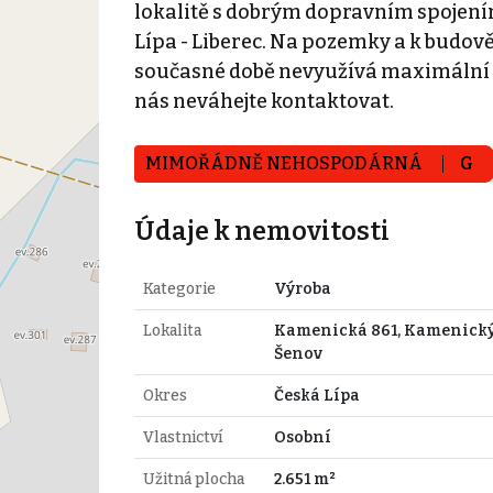
lokalitě s dobrým dopravním spojením
Lípa - Liberec. Na pozemky a k budov
současné době nevyužívá maximální k
nás neváhejte kontaktovat.
MIMOŘÁDNĚ NEHOSPODÁRNÁ
G
Údaje k nemovitosti
Kategorie
Výroba
Lokalita
Kamenická 861, Kamenick
Šenov
Okres
Česká Lípa
Vlastnictví
Osobní
Užitná plocha
2.651 m²