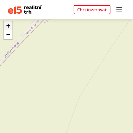
Chci inzerovat
+
−