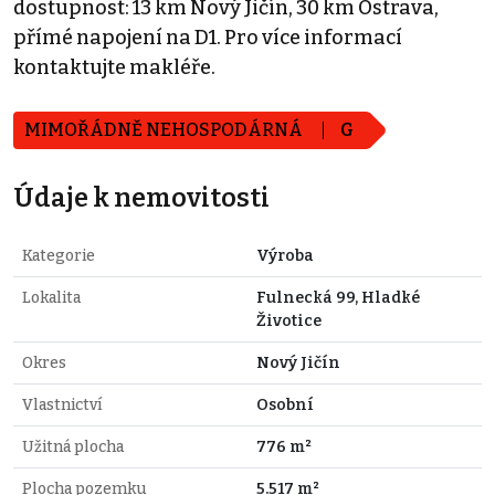
dostupnost: 13 km Nový Jičín, 30 km Ostrava,
přímé napojení na D1. Pro více informací
kontaktujte makléře.
MIMOŘÁDNĚ NEHOSPODÁRNÁ
G
Údaje k nemovitosti
Kategorie
Výroba
Lokalita
Fulnecká 99, Hladké
Životice
Okres
Nový Jičín
Vlastnictví
Osobní
Užitná plocha
776 m²
Plocha pozemku
5.517 m²