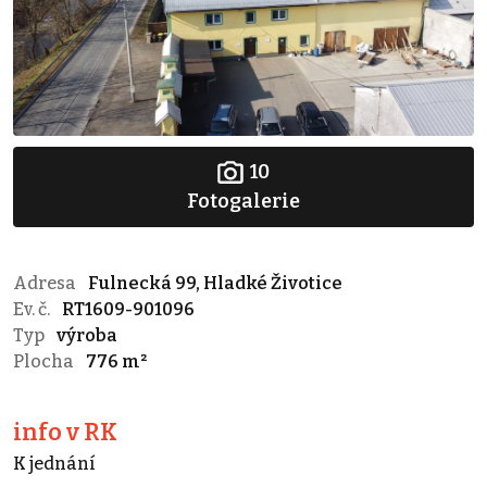
10
Fotogalerie
Adresa
Fulnecká 99, Hladké Životice
Ev. č.
RT1609-901096
Typ
výroba
Plocha
776 m²
info v RK
K jednání