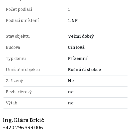
Počet podlaží
1
Podlaží umístění
1. NP
Stav objektu
Velmi dobrý
Budova
Cihlová
Typ domu
Přízemní
Umístění objektu
Rušná část obce
Zařízený
Ne
Bezbariérový
ne
Výtah
ne
Ing. Klára Brkić
+420 296 399 006