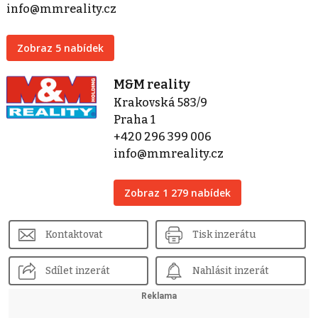
info@mmreality.cz
Zobraz 5 nabídek
M&M reality
Krakovská 583/9
Praha 1
+420 296 399 006
info@mmreality.cz
Zobraz 1 279 nabídek
Kontaktovat
Tisk inzerátu
Sdílet inzerát
Nahlásit inzerát