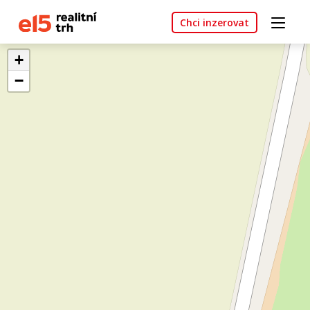
Chci inzerovat
+
−