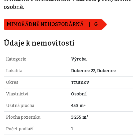
osobně.
MIMOŘÁDNĚ NEHOSPODÁRNÁ
G
Údaje k nemovitosti
Kategorie
Výroba
Lokalita
Dubenec 22, Dubenec
Okres
Trutnov
Vlastnictví
Osobní
Užitná plocha
453 m²
Plocha pozemku
3.255 m²
Počet podlaží
1