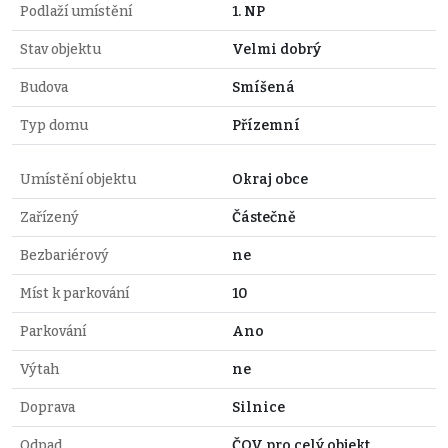
Podlaží umístění
1. NP
Stav objektu
Velmi dobrý
Budova
Smíšená
Typ domu
Přízemní
Umístění objektu
Okraj obce
Zařízený
Částečně
Bezbariérový
ne
Míst k parkování
10
Parkování
Ano
Výtah
ne
Doprava
Silnice
Odpad
ČOV pro celý objekt