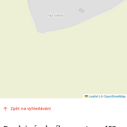
Leaflet
|
©
OpenStreetMap
Zpět na vyhledávání