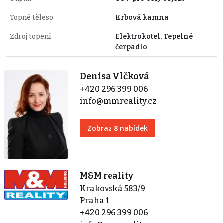
Topné těleso
Krbová kamna
Zdroj topení
Elektrokotel, Tepelné
čerpadlo
Denisa Vlčková
+420 296 399 006
info@mmreality.cz
Zobraz 8 nabídek
M&M reality
Krakovská 583/9
Praha 1
+420 296 399 006