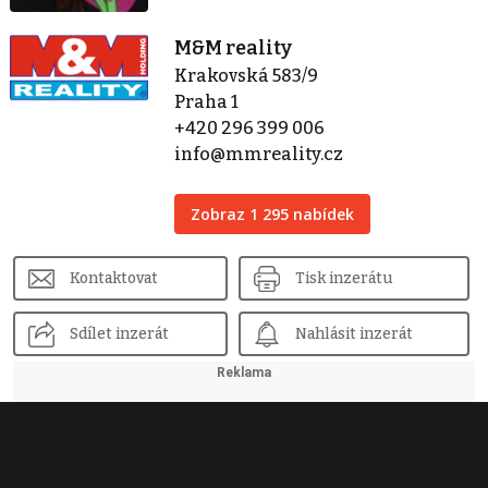
M&M reality
Krakovská 583/9
Praha 1
+420 296 399 006
info@mmreality.cz
Zobraz 1 295 nabídek
Kontaktovat
Tisk inzerátu
Sdílet inzerát
Nahlásit inzerát