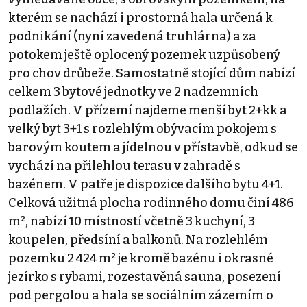
kterém se nachází i prostorná hala určená k
podnikání (nyní zavedená truhlárna) a za
potokem ještě oplocený pozemek uzpůsobený
pro chov drůbeže. Samostatně stojící dům nabízí
celkem 3 bytové jednotky ve 2 nadzemních
podlažích. V přízemí najdeme menší byt 2+kk a
velký byt 3+1 s rozlehlým obývacím pokojem s
barovým koutem a jídelnou v přístavbě, odkud se
vychází na přilehlou terasu v zahradě s
bazénem. V patře je dispozice dalšího bytu 4+1.
Celková užitná plocha rodinného domu činí 486
m², nabízí 10 místností včetně 3 kuchyní, 3
koupelen, předsíní a balkonů. Na rozlehlém
pozemku 2 424 m² je kromě bazénu i okrasné
jezírko s rybami, rozestavěná sauna, posezení
pod pergolou a hala se sociálním zázemím o