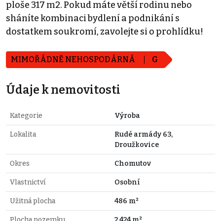
ploše 317 m2. Pokud máte větší rodinu nebo
sháníte kombinaci bydlení a podnikání s
dostatkem soukromí, zavolejte si o prohlídku!
MIMOŘÁDNĚ NEHOSPODÁRNÁ
G
Údaje k nemovitosti
Kategorie
Výroba
Lokalita
Rudé armády 63,
Droužkovice
Okres
Chomutov
Vlastnictví
Osobní
Užitná plocha
486 m²
Plocha pozemku
2.424 m²