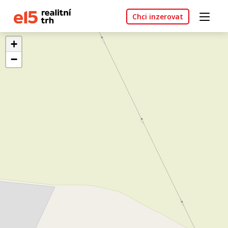
Chci inzerovat
+
−