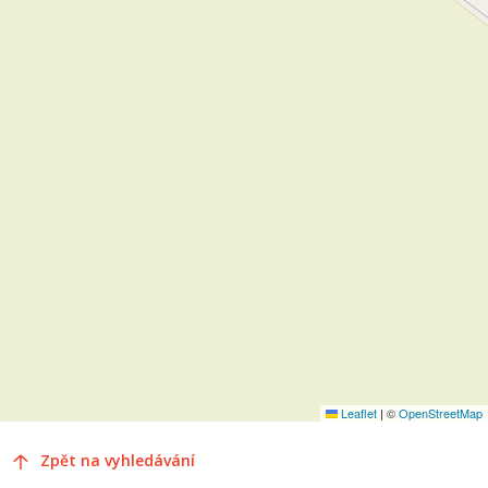
Leaflet
|
©
OpenStreetMap
Zpět na vyhledávání