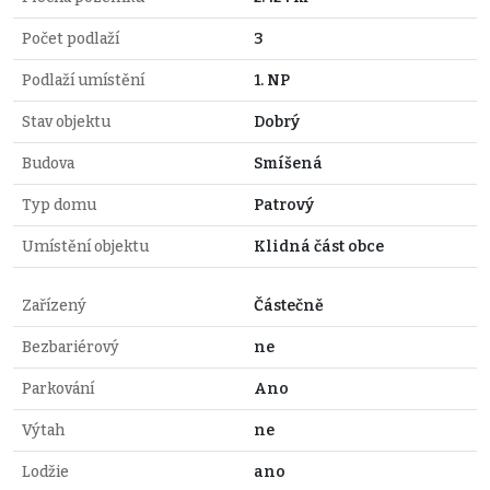
Počet podlaží
3
Podlaží umístění
1. NP
Stav objektu
Dobrý
Budova
Smíšená
Typ domu
Patrový
Umístění objektu
Klidná část obce
Zařízený
Částečně
Bezbariérový
ne
Parkování
Ano
Výtah
ne
Lodžie
ano