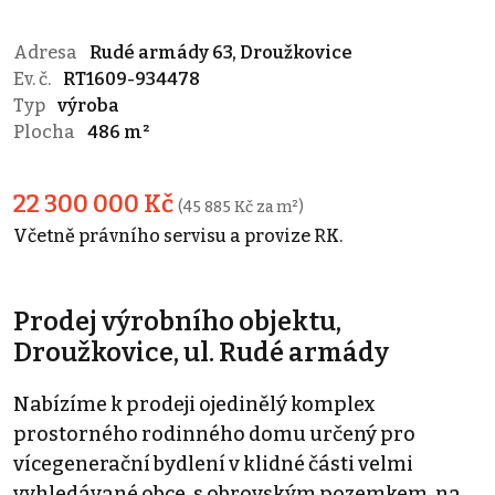
Adresa
Rudé armády 63, Droužkovice
Ev. č.
RT1609-934478
Typ
výroba
Plocha
486 m²
22 300 000 Kč
(45 885 Kč za m²)
Včetně právního servisu a provize RK.
Prodej výrobního objektu,
Droužkovice, ul. Rudé armády
Nabízíme k prodeji ojedinělý komplex
prostorného rodinného domu určený pro
vícegenerační bydlení v klidné části velmi
vyhledávané obce, s obrovským pozemkem, na