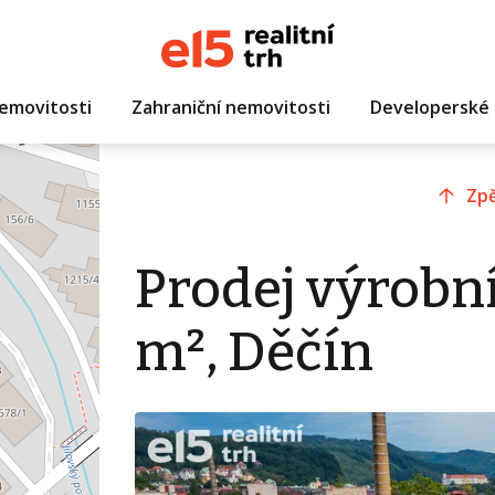
emovitosti
Zahraniční nemovitosti
Developerské 
Zpě
Prodej výrobní
m², Děčín