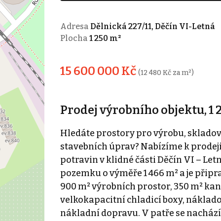
Adresa
Dělnická 227/11, Děčín VI-Letná
Plocha
1 250 m²
15 600 000 Kč
(12 480 Kč za m²)
Prodej výrobního objektu, 1 2
Hledáte prostory pro výrobu, sklado
stavebních úprav? Nabízíme k prodej
potravin v klidné části Děčín VI – Letn
pozemku o výměře 1 466 m² a je připra
900 m² výrobních prostor, 350 m² kanc
velkokapacitní chladicí boxy, náklad
nákladní dopravu. V patře se nachází