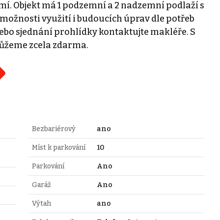
í. Objekt má 1 podzemní a 2 nadzemní podlaží s
možnosti využití i budoucích úprav dle potřeb
nebo sjednání prohlídky kontaktujte makléře. S
žeme zcela zdarma.
Bezbariérový
ano
Míst k parkování
10
Parkování
Ano
Garáž
Ano
Výtah
ano