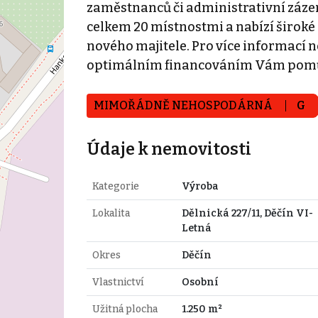
zaměstnanců či administrativní zázem
celkem 20 místnostmi a nabízí široké 
nového majitele. Pro více informací 
optimálním financováním Vám pomů
MIMOŘÁDNĚ NEHOSPODÁRNÁ
G
Údaje k nemovitosti
Kategorie
Výroba
Lokalita
Dělnická 227/11, Děčín VI-
Letná
Okres
Děčín
Vlastnictví
Osobní
Užitná plocha
1.250 m²