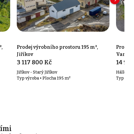
²,
Prodej výrobního prostoru 195 m²,
Prodej 
Jiříkov
Varnsd
3 117 800 Kč
14 90
Jiříkov - Starý Jiříkov
Hálkova 
Typ výroba • Plocha 195 m²
Typ výro
ími