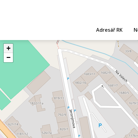
Adresář RK
N
+
−