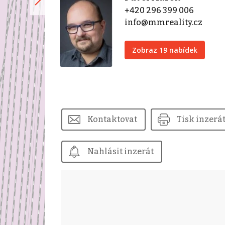
+420 296 399 006
info@mmreality.cz
Zobraz 19 nabídek
Kontaktovat
Tisk inzerá
Nahlásit inzerát