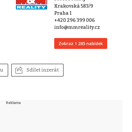
Krakovská 583/9
Praha 1
+420 296 399 006
info@mmreality.cz
Zobraz 1 285 nabídek
tu
Sdílet inzerát