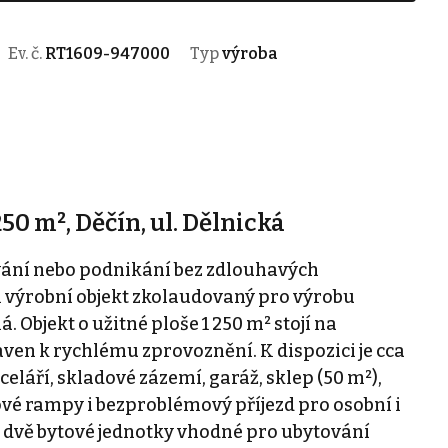
Ev. č.
RT1609-947000
Typ
výroba
50 m², Děčín, ul. Dělnická
vání nebo podnikání bez zdlouhavých
i výrobní objekt zkolaudovaný pro výrobu
á. Objekt o užitné ploše 1 250 m² stojí na
ven k rychlému zprovoznění. K dispozici je cca
eláří, skladové zázemí, garáž, sklep (50 m²),
ové rampy i bezproblémový příjezd pro osobní i
 dvě bytové jednotky vhodné pro ubytování