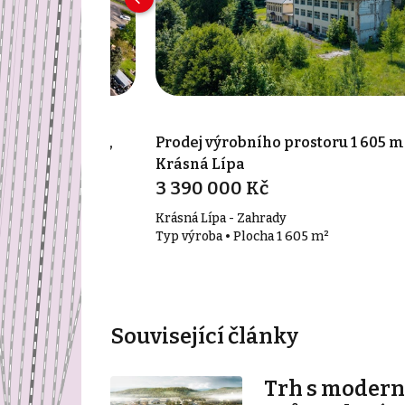
ostoru 3 160 m²,
Prodej výrobního prostoru 1 605 m
Krásná Lípa
3 390 000 Kč
Krásná Lípa - Zahrady
60 m²
Typ výroba • Plocha 1 605 m²
Související články
Trh s modern