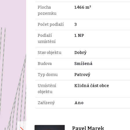
Plocha
1.466 m²
pozemku
Počet podlaží
3
Podlaží
1. NP
umístění
Stav objektu
Dobrý
Budova
Smíšená
Typ domu
Patrový
Umístění
Klidná část obce
objektu
Zařízený
Ano
Pavel Marek