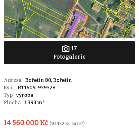
17
Fotogalerie
Adresa
Bořetín 80, Bořetín
Ev. č.
RT1609-939328
Typ
výroba
Plocha
1 393 m²
14 560 000 Kč
(10 452 Kč za m²)