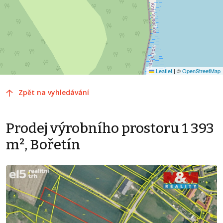
Leaflet
|
©
OpenStreetMap
Zpět na vyhledávání
Prodej výrobního prostoru 1 393
m², Bořetín