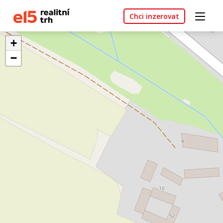
Chci inzerovat
+
−