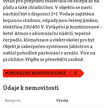
výtah pro přepravu materiálu od sklepa až na
půdu a také chladicí box. V objektu se navíc
nachází byt o dispozici 2+1. Voda je zajištěna
kopanou studnou, odpady jsou řešeny jímkou,
elektřina 230/400 V. Vytápění je kombinované –
kotel Atmos s akumulační nádrží, tepelné
čerpadlo, klimatizace a elektrokotel pro byt.
Objekt je zabezpečen systémem Jablotron a
nabízí pohodlné parkování v areálu. Více na
prohlídce. Přijďte se přesvědčit osobně.
MIMOŘÁDNĚ NEHOSPODÁRNÁ
G
Údaje k nemovitosti
Kategorie
Výroba