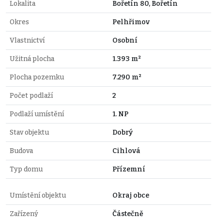
Lokalita
Bořetín 80, Bořetín
Okres
Pelhřimov
Vlastnictví
Osobní
Užitná plocha
1.393 m²
Plocha pozemku
7.290 m²
Počet podlaží
2
Podlaží umístění
1. NP
Stav objektu
Dobrý
Budova
Cihlová
Typ domu
Přízemní
Umístění objektu
Okraj obce
Zařízený
Částečně