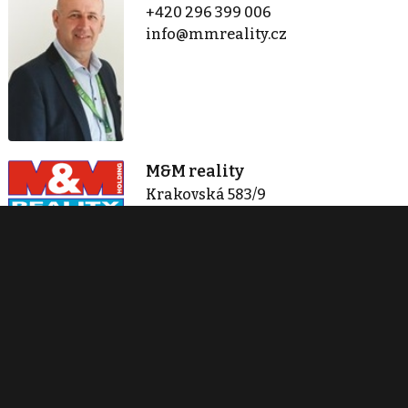
+420 296 399 006
info@mmreality.cz
M&M reality
Krakovská 583/9
Praha 1
+420 296 399 006
info@mmreality.cz
Zobraz 1 283 nabídek
Kontaktovat
Tisk inzerátu