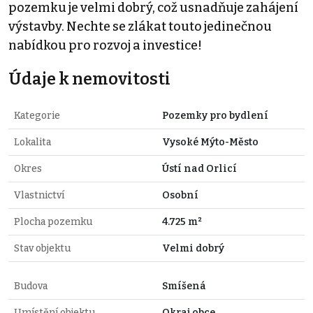
pozemku je velmi dobrý, což usnadňuje zahájení
výstavby. Nechte se zlákat touto jedinečnou
nabídkou pro rozvoj a investice!
Údaje k nemovitosti
Kategorie
Pozemky pro bydlení
Lokalita
Vysoké Mýto-Město
Okres
Ústí nad Orlicí
Vlastnictví
Osobní
Plocha pozemku
4.725 m²
Stav objektu
Velmi dobrý
Budova
Smíšená
Umístění objektu
Okraj obce