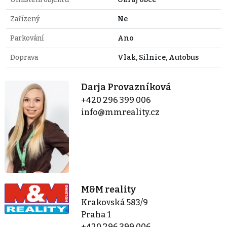
Zařízený
Ne
Parkování
Ano
Doprava
Vlak, Silnice, Autobus
Darja Provazníková
+420 296 399 006
info@mmreality.cz
M&M reality
Krakovská 583/9
Praha 1
+420 296 399 006