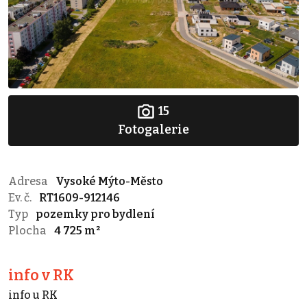
15
Fotogalerie
Adresa
Vysoké Mýto-Město
Ev. č.
RT1609-912146
Typ
pozemky pro bydlení
Plocha
4 725 m²
info v RK
info u RK