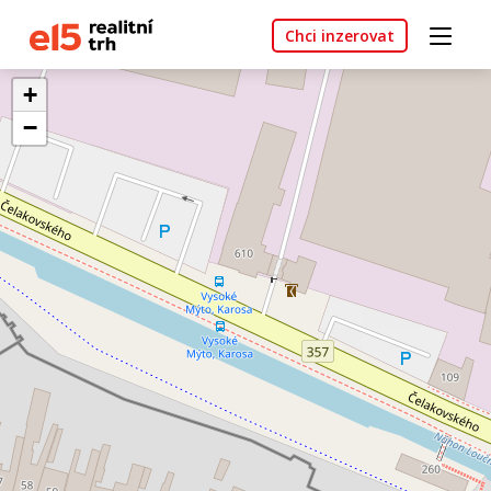
Chci inzerovat
+
−