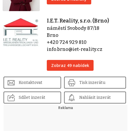
I.E.T. Reality, s.r.o. (Brno)
náměstí Svobody 87/18
Brno
+420 724 929 810
info.brno@iet-reality.cz
Zobraz 49 nabídek
Kontaktovat
Tisk inzerátu
Sdílet inzerát
Nahlásit inzerát