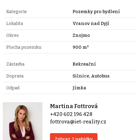
Kategorie
Pozemky pro bydlení
Lokalita
Vranov nad Dyjí
Okres
Znojmo
Plocha pozemku
900 m²
Zástavba
Rekreační
Doprava
Silnice, Autobus
Odpad
Jímka
Martina Fottrová
+420 602 196 428
fottrova@iet-reality.cz
Zobraz 2 nabídky