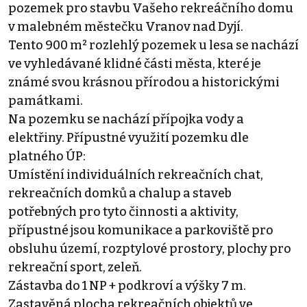
pozemek pro stavbu Vašeho rekreáčního domu
v malebném městečku Vranov nad Dyjí.
Tento 900 m² rozlehlý pozemek u lesa se nachází
ve vyhledávané klidné části města, které je
známé svou krásnou přírodou a historickými
památkami.
Na pozemku se nachází přípojka vody a
elektřiny. Přípustné využití pozemku dle
platného ÚP:
Umístění individuálních rekreačních chat,
rekreačních domků a chalup a staveb
potřebných pro tyto činnosti a aktivity,
přípustné jsou komunikace a parkoviště pro
obsluhu území, rozptylové prostory, plochy pro
rekreační sport, zeleň.
Zástavba do 1 NP + podkroví a výšky 7 m.
Zastavěná plocha rekreačních objektů ve