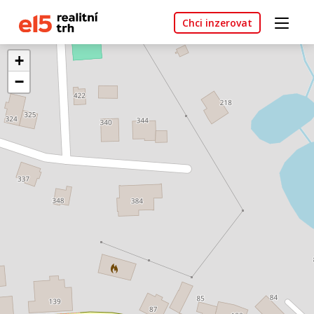
Chci inzerovat
+
−