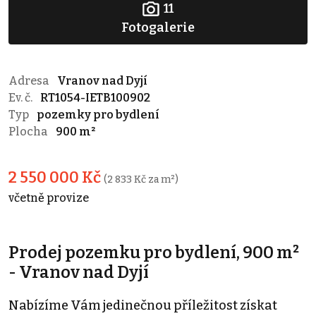
11
Fotogalerie
Adresa
Vranov nad Dyjí
Ev. č.
RT1054-IETB100902
Typ
pozemky pro bydlení
Plocha
900 m²
2 550 000 Kč
(2 833 Kč za m²)
včetně provize
Prodej pozemku pro bydlení, 900 m²
- Vranov nad Dyjí
Nabízíme Vám jedinečnou příležitost získat