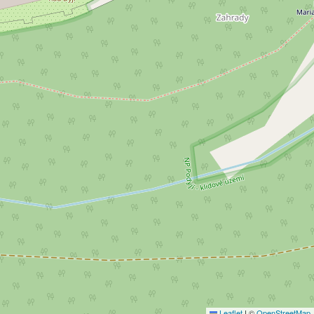
Leaflet
|
©
OpenStreetMap