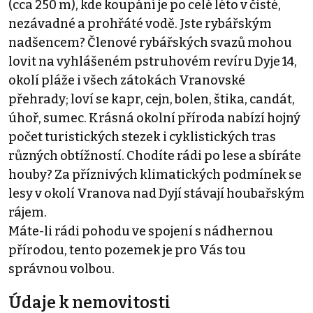
(cca 250 m), kde koupání je po celé léto v čisté,
nezávadné a prohřáté vodě. Jste rybářským
nadšencem? Členové rybářských svazů mohou
lovit na vyhlášeném pstruhovém revíru Dyje 14,
okolí pláže i všech zátokách Vranovské
přehrady; loví se kapr, cejn, bolen, štika, candát,
úhoř, sumec. Krásná okolní příroda nabízí hojný
počet turistických stezek i cyklistických tras
různých obtížností. Chodíte rádi po lese a sbíráte
houby? Za příznivých klimatických podmínek se
lesy v okolí Vranova nad Dyjí stávají houbařským
rájem.
Máte-li rádi pohodu ve spojení s nádhernou
přírodou, tento pozemek je pro Vás tou
správnou volbou.
Údaje k nemovitosti