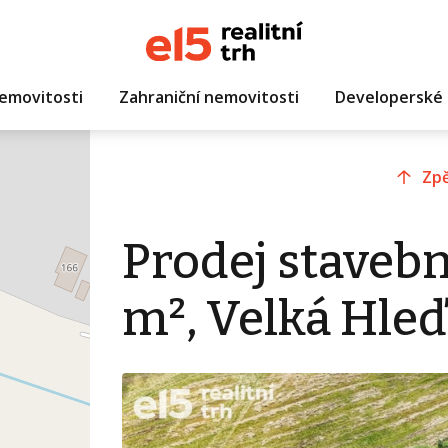
emovitosti
Zahraniční nemovitosti
Developerské 
Zpě
Prodej staveb
m², Velká Hle