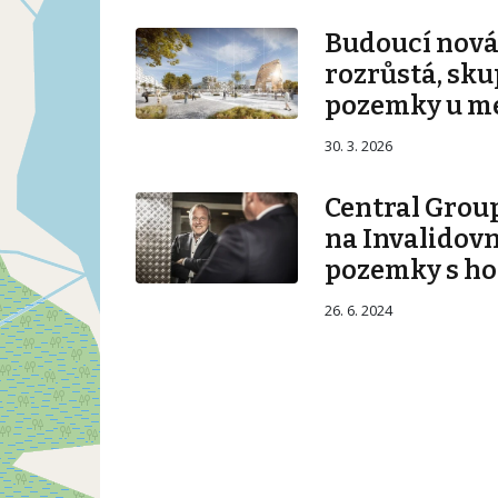
Budoucí nová 
rozrůstá, sku
pozemky u m
30. 3. 2026
Central Group
na Invalidovn
pozemky s ho
26. 6. 2024