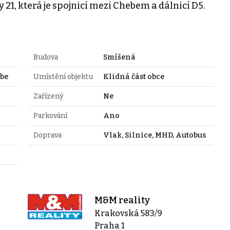
y 21, která je spojnicí mezi Chebem a dálnicí D5.
Budova
Smíšená
ebe
Umístění objektu
Klidná část obce
Zařízený
Ne
Parkování
Ano
Doprava
Vlak, Silnice, MHD, Autobus
M&M reality
Krakovská 583/9
Praha 1