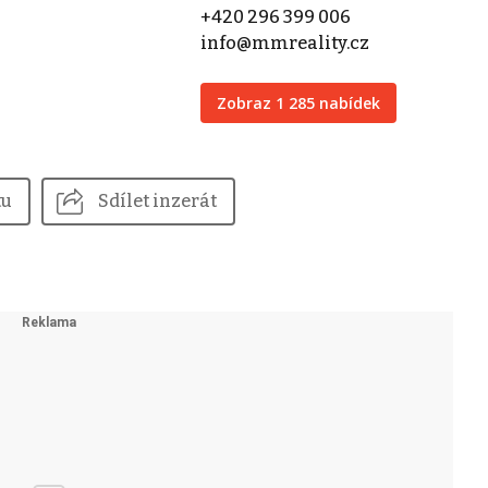
+420 296 399 006
info@mmreality.cz
Zobraz 1 285 nabídek
tu
Sdílet inzerát