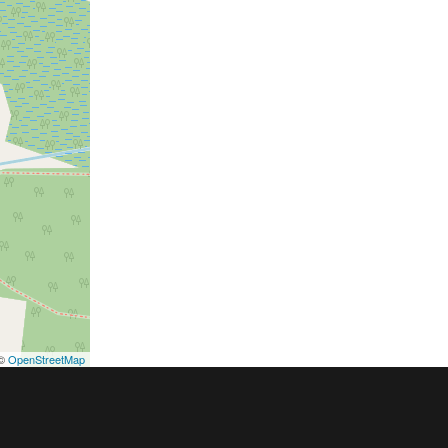
©
OpenStreetMap