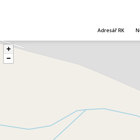
Adresář RK
N
+
−