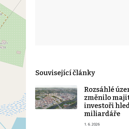
Související články
Rozsáhlé úze
změnilo majit
investoři hle
miliardáře
1. 6. 2026