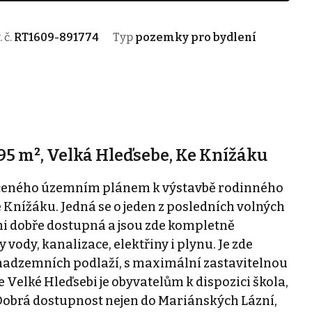
. č.
RT1609-891774
Typ
pozemky pro bydlení
95 m², Velká Hleďsebe, Ke Knížáku
rčeného územním plánem k výstavbě rodinného
e Knížáku. Jedná se o jeden z posledních volných
lmi dobře dostupná a jsou zde kompletně
vody, kanalizace, elektřiny i plynu. Je zde
nadzemních podlaží, s maximální zastavitelnou
Velké Hleďsebi je obyvatelům k dispozici škola,
. Dobrá dostupnost nejen do Mariánských Lázní,