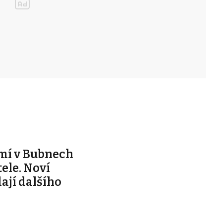
mí v Bubnech
ele. Noví
dají dalšího