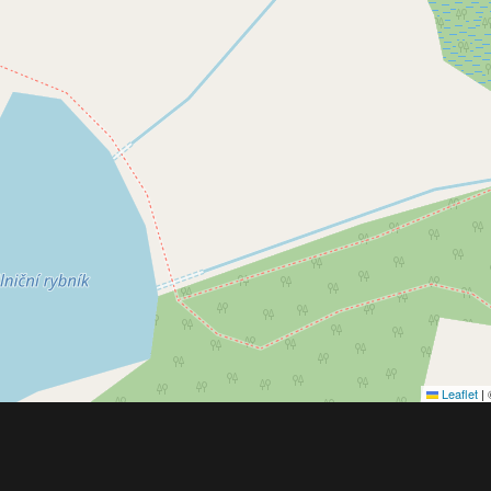
Leaflet
|