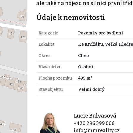
ale také na nájezd na silnici první tříd
Údaje k nemovitosti
Kategorie
Pozemky pro bydlení
Lokalita
Ke Knížáku, Velká Hleďs
Okres
Cheb
Vlastnictví
Osobní
Plocha pozemku
495 m²
Stav objektu
Velmi dobrý
Lucie Bulvasová
+420 296 399 006
info@mmreality.cz