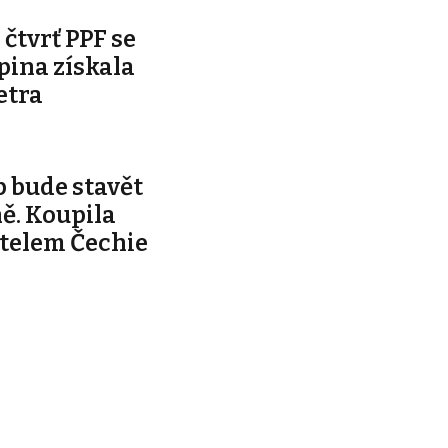
čtvrť PPF se
pina získala
etra
 bude stavět
ě. Koupila
telem Čechie